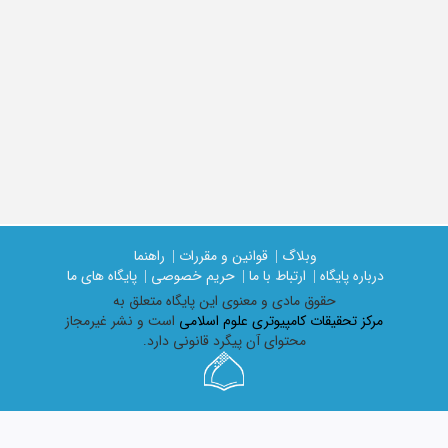
وبلاگ |
قوانین و مقررات |
راهنما
درباره پایگاه |
ارتباط با ما |
حریم خصوصی |
پایگاه های ما
حقوق مادی و معنوی اين پايگاه متعلق به
مرکز تحقیقات کامپیوتری علوم اسلامی
است و نشر غیرمجاز
محتوای آن پیگرد قانونی دارد.