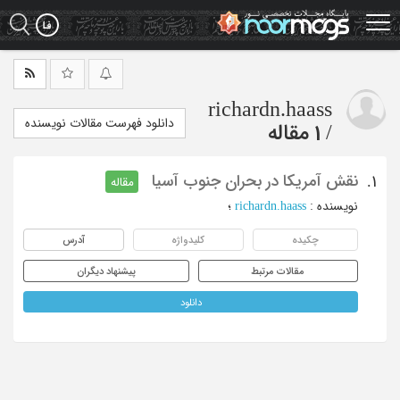
Ski
t
mai
conten
richardn.haass
دانلود فهرست مقالات نویسنده
/
1 مقاله
نقش آمریکا در بحران جنوب آسیا
1.
مقاله
نویسنده
:
richardn.haass
؛
چکیده
کلیدواژه
آدرس
مقالات مرتبط
پیشنهاد دیگران
دانلود