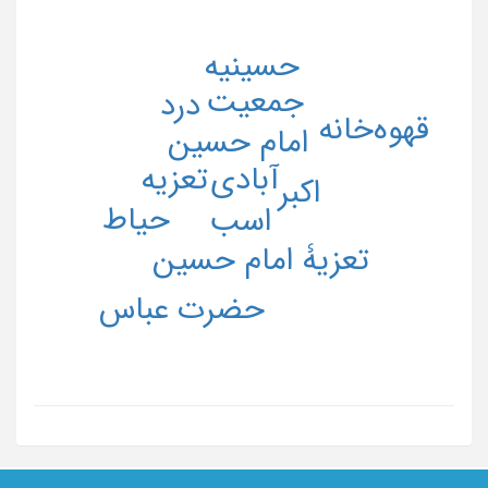
حسینیه
جمعیت
درد
قهوه‌خانه
امام حسین
آبادی
تعزیه
اکبر
حیاط
اسب
تعزیۀ امام حسین
حضرت عباس