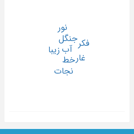
نور
جنگل
فکر
آب
زیبا
غار
خط
نجات