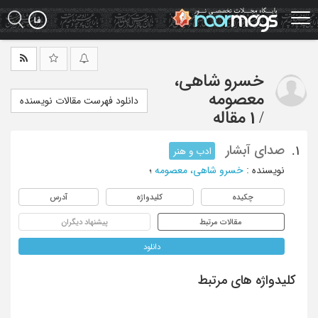
Ski
t
mai
conten
خسرو شاهی،
معصومه
دانلود فهرست مقالات نویسنده
/
1 مقاله
صدای آبشار
1.
ادب و هنر
نویسنده
:
خسرو شاهی، معصومه
؛
چکیده
کلیدواژه
آدرس
مقالات مرتبط
پیشنهاد دیگران
دانلود
کلیدواژه های مرتبط