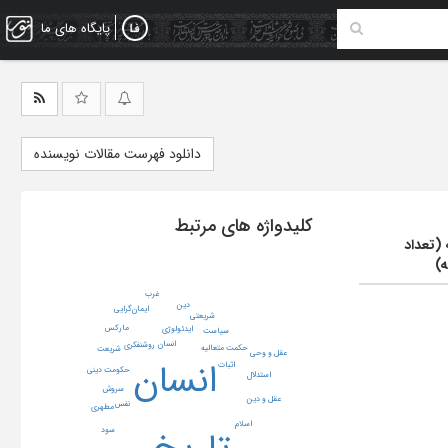
پایگاه های ما
دانلود فهرست مقالات نویسنده
کلیدواژه های مرتبط
 (تعداد
ه)
غرب
دین
ایمان‌گرایی
شریعتی
مارکس
ایدئولوژی
سیاست
انسان
روشنفکری
حکمت متعالیه
شریعت
عقل و وحی
انسان
اثبات
حکومت دینی
استدلال
سروش
عقل و دین
نفس
مطهری
اسلام
سود