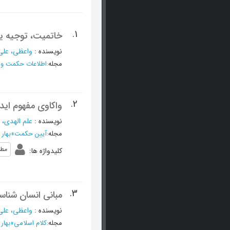
1.
خاتمیت، توجیه یا
نویسنده
:
واعظی، علی
مجله
:
اطلاعات حکمت و
2.
واکاوی مفهوم ای
نویسنده
:
علم الهدی، 
مجله
:
آیین حکمت
»
بهار 1396 - شماره 31
مطه
کلیدواژه ها
:
3.
مبانی انسان شنا
نویسنده
:
واعظی، علی
مجله
:
کلام اسلامی
»
بهار 1391- سال بیست و یکم، شمار