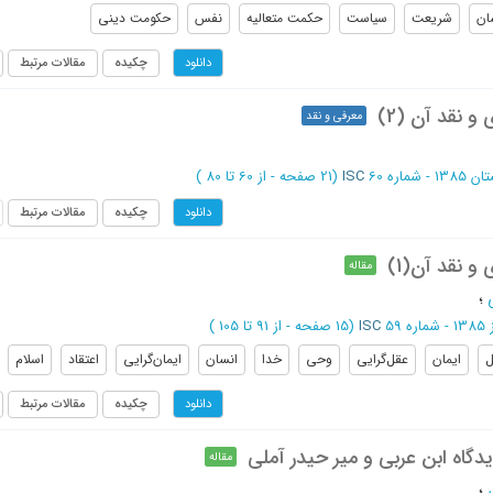
ان
شریعت
سیاست
حکمت متعالیه
نفس
حکومت دینی
چکیده
مقالات مرتبط
دانلود
و نقد آن (2)
معرفی و نقد
1 - شماره 60
ISC
(‎21 صفحه -
از 60 تا 80
)
چکیده
مقالات مرتبط
دانلود
و نقد آن(1)
مقاله
؛
ره 59
ISC
(‎15 صفحه -
از 91 تا 105
)
ل
ایمان
عقل‌گرایی
وحی
خدا
انسان
ایمان‌گرایی
اعتقاد
اسلام
چکیده
مقالات مرتبط
دانلود
دگاه ابن عربی و میر حیدر آملی
مقاله
؛