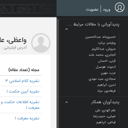
Ski
t
ورود
عضویت
mai
conten
پدیدآورانی با مقالات مرتبط ...
خسروپناه، عبدالحسین
واعظی، عل
ویلیامز، برنارد
آدرس اینترنتی :
r
سروش، عبدالکریم
الجابری، محمد عابد
قرنی، احسان
ادموند هوسرل
مجله (تعداد مقاله)
عرب، مهین
سجادی، سید مهدی
نشریه کلام اسلامی 3
تدین، ابراهیم
فرهادپور، مراد
نشریه آیین حکمت 1
پدیدآوران همکار
نشریه اطلاعات حکمت و
معرفت 1
علم الهدی، علی
ضیایی، حمیدرضا
نشریه معرفت 1
فیاض، ابراهیم