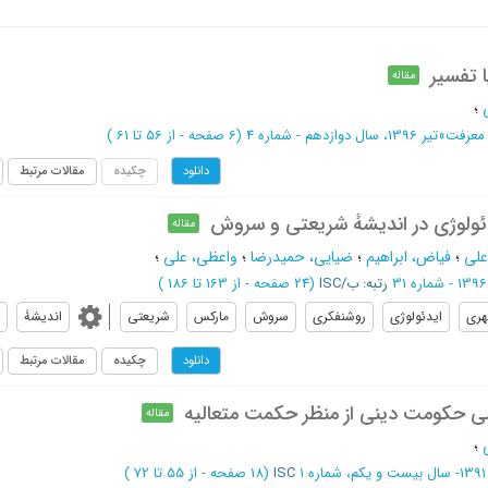
 تفسیر
مقاله
؛
 معرفت
»
تیر 1396، سال دوازدهم - شماره 4
(‎6 صفحه -
از 56 تا 61
)
چکیده
مقالات مرتبط
دانلود
دئولوژی در اندیشۀ شریعتی و سروش
مقاله
علی
؛
فیاض، ابراهیم
؛
ضیایی، حمیدرضا
؛
واعظی، علی
؛
رتبه: ب/ISC
(‎24 صفحه -
از 163 تا 186
)
ری
ایدئولوژی
روشنفکری
سروش
مارکس
شریعتی
اندیشۀ
چکیده
مقالات مرتبط
دانلود
سی حکومت دینی از منظر حکمت متعالیه
مقاله
؛
ه 1
ISC
(‎18 صفحه -
از 55 تا 72
)