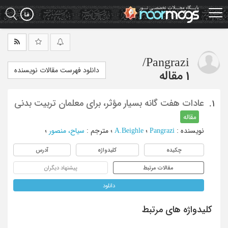
Ski
t
mai
conten
/
Pangrazi
دانلود فهرست مقالات نویسنده
1 مقاله
عادات هفت گانه بسیار مؤثر، برای معلمان تربیت بدنی
1.
مقاله
نویسنده
:
Pangrazi
؛
A.Beighle
؛
مترجم
:
سیاح، منصور
؛
چکیده
کلیدواژه
آدرس
مقالات مرتبط
پیشنهاد دیگران
دانلود
کلیدواژه های مرتبط