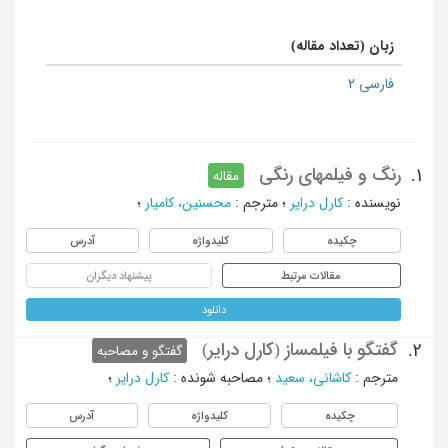
زبان (تعداد مقاله)
فارسی 2
رنگ و فیلمهای رنگی
1.
مقاله
نویسنده
:
کارل درایر
؛
مترجم
:
محسنین، کامیار
؛
چکیده
کلیدواژه
آدرس
مقالات مرتبط
پیشنهاد دیگران
دانلود
گفتگو با فیلمساز (کارل درایر)
2.
گفتگو و مصاحبه
مترجم
:
کاشانی، سعید
؛
مصاحبه شونده
:
کارل درایر
؛
چکیده
کلیدواژه
آدرس