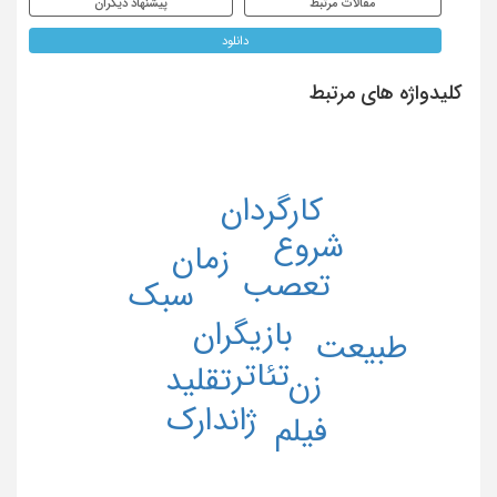
مقالات مرتبط
پیشنهاد دیگران
دانلود
کلیدواژه های مرتبط
کارگردان
شروع
زمان
تعصب
سبک
بازیگران
طبیعت
تئاتر
تقلید
زن
ژاندارک
فیلم