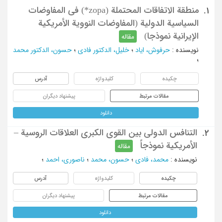
منطقة الاتفاقات المحتملة (zopa*) في المفاوضات
1.
السیاسیة الدولیة (المفاوضات النوویة الأمریکیة
الإیرانیة نموذجا)
مقاله
نویسنده
:
حرفوش، ایاد
؛
خلیل، الدکتور فادی
؛
حسون، الدکتور محمد
؛
چکیده
کلیدواژه
آدرس
مقالات مرتبط
پیشنهاد دیگران
دانلود
التنافس الدولي بين القوى الكبرى العلاقات الروسية –
2.
الأمريكية نموذجاً
مقاله
نویسنده
:
محمد، فادی
؛
حسون، محمد
؛
ناصوری، احمد
؛
چکیده
کلیدواژه
آدرس
مقالات مرتبط
پیشنهاد دیگران
دانلود