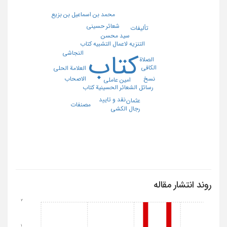
محمد بن اسماعیل بن بزیع
شعائر حسینی
تألیفات
سید محسن
التنزیه لاعمال التشبیه کتاب
النجاشی
کتاب
الصلاة
الکافی
العلامة الحلی
الاصحاب
نسخ
امین عاملی
رسائل الشعائر الحسینیة کتاب
نقد و تایید
عثمان
مصنفات
رجال الکشی
روند انتشار مقاله
2
1