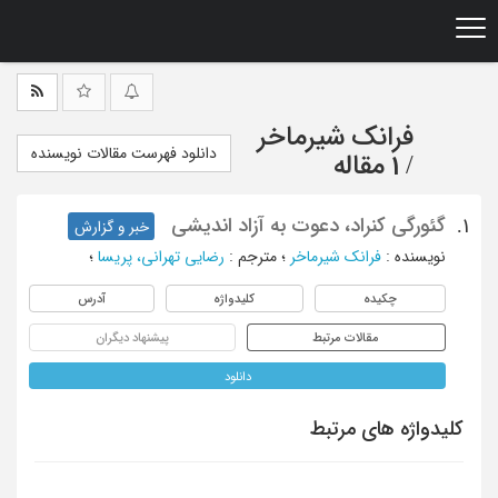
Ski
t
mai
conten
فرانک شیرماخر
دانلود فهرست مقالات نویسنده
/
1 مقاله
گئورگی کنراد، دعوت به آزاد اندیشی
1.
خبر و گزارش
نویسنده
:
فرانک شیرماخر
؛
مترجم
:
رضایی تهرانی، پریسا
؛
چکیده
کلیدواژه
آدرس
مقالات مرتبط
پیشنهاد دیگران
دانلود
کلیدواژه های مرتبط