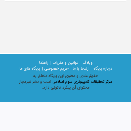
وبلاگ |
قوانین و مقررات |
راهنما
درباره پایگاه |
ارتباط با ما |
حریم خصوصی |
پایگاه های ما
حقوق مادی و معنوی اين پايگاه متعلق به
مرکز تحقیقات کامپیوتری علوم اسلامی
است و نشر غیرمجاز
محتوای آن پیگرد قانونی دارد.