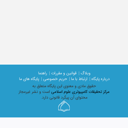
وبلاگ |
قوانین و مقررات |
راهنما
درباره پایگاه |
ارتباط با ما |
حریم خصوصی |
پایگاه های ما
حقوق مادی و معنوی اين پايگاه متعلق به
مرکز تحقیقات کامپیوتری علوم اسلامی
است و نشر غیرمجاز
محتوای آن پیگرد قانونی دارد.