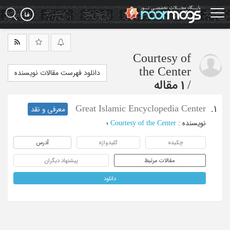
Ski
t
mai
conten
Courtesy of
the Center
دانلود فهرست مقالات نویسنده
/
1 مقاله
Great Islamic Encyclopedia Center
1.
معرفی و نقد
نویسنده
:
Courtesy of the Center
؛
چکیده
کلیدواژه
آدرس
مقالات مرتبط
پیشنهاد دیگران
دانلود