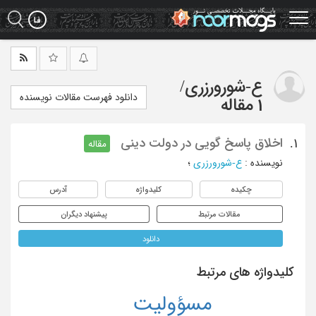
Ski
t
mai
conten
ع-شورورزری
/
دانلود فهرست مقالات نویسنده
1 مقاله
اخلاق پاسخ گویی در دولت دینی
1.
مقاله
نویسنده
:
ع-شورورزری
؛
چکیده
کلیدواژه
آدرس
مقالات مرتبط
پیشنهاد دیگران
دانلود
کلیدواژه های مرتبط
مسؤولیت