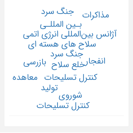
جنگ سرد
مذاکرات
بـین المللـی
آژانس بین‌المللی انرژی اتمی
سلاح های هسته ای
جنگ سرد
انفجار
بازرسی
خلع سلاح
معاهده
کنترل تسلیحات
تولید
شوروی
کنترل تسلیحات