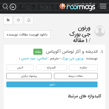
Ski
t
mai
conten
ورنون
جی.بورک
دانلود فهرست مقالات نویسنده
/
1 مقاله
اندیشه و آثار توماس آکویناس
1.
مقاله
نویسنده
:
ورنون جی.بورک
؛
مترجم
:
اسلامی، سید حسن
؛
چکیده
کلیدواژه
آدرس
مقالات مرتبط
پیشنهاد دیگران
دانلود
کلیدواژه های مرتبط