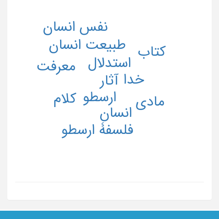
نفس انسان
طبیعت انسان
کتاب
استدلال
معرفت
خدا
آثار
ارسطو
کلام
مادی
انسان
فلسفۀ ارسطو