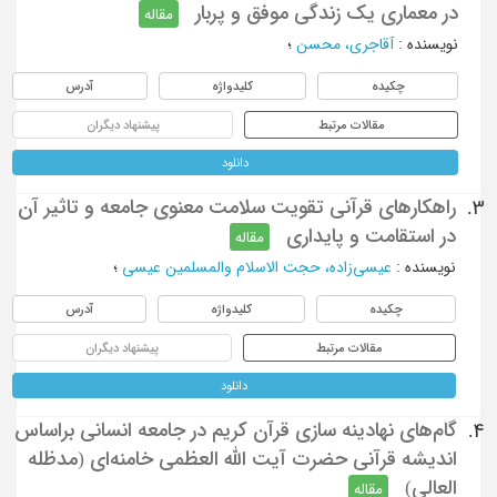
در معماری یک زندگی موفق و پربار
مقاله
نویسنده
:
آقاجری، محسن
؛
چکیده
کلیدواژه
آدرس
مقالات مرتبط
پیشنهاد دیگران
دانلود
راهکارهای قرآنی تقویت سلامت معنوی جامعه و تاثیر آن
3.
در استقامت و پایداری
مقاله
نویسنده
:
عیسی‌زاده، حجت الاسلام والمسلمین عیسی
؛
چکیده
کلیدواژه
آدرس
مقالات مرتبط
پیشنهاد دیگران
دانلود
گام‌های نهادینه سازی قرآن کریم در جامعه انسانی براساس
4.
اندیشه قرآنی حضرت آیت الله العظمی خامنه‌ای (مدظله
العالی)
مقاله