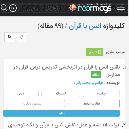
Ski
t
mai
conten
کلیدواژه
انس با قرآن
‏/ (99 مقاله)
مرتب سازی
تاریخ
نقش انس با قرآن در اثربخشی تدریس درس قرآن در
1.
مدارس
مقاله
نویسنده
:
عباسی، محمدباقر
؛
چکیده
کلیدواژه
آدرس
مقالات مرتبط
پیشنهاد دیگران
دانلود
برکت اندیشه و عمل: نقش انس با قرآن و نگاه توحیدی
2.