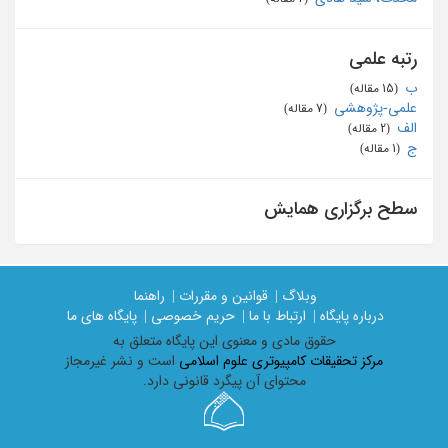
رتبه علمی
ب
‏ (15 مقاله)
علمی-پژوهشی
‏ (7 مقاله)
الف
‏ (2 مقاله)
ج
‏ (1 مقاله)
سطح برگزاری همایش
وبلاگ |
قوانین و مقررات |
راهنما
درباره پایگاه |
ارتباط با ما |
حریم خصوصی |
پایگاه های ما
حقوق مادی و معنوی اين پايگاه متعلق به
مرکز تحقیقات کامپیوتری علوم اسلامی
است و نشر غیرمجاز
محتوای آن پیگرد قانونی دارد.