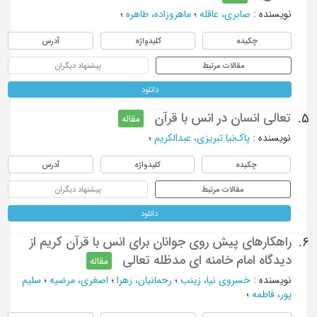
نویسنده
:
صابری، عاقله
؛
ماهروزاده، طاهره
؛
چکیده
کلیدواژه
آدرس
مقالات مرتبط
پیشنهاد دیگران
دانلود
تعالی انسان در انس با قرآن
5.
مقاله
نویسنده
:
پاک‌نیا تبریزی، عبدالکریم
؛
چکیده
کلیدواژه
آدرس
مقالات مرتبط
پیشنهاد دیگران
دانلود
راهکارهای پیش روی جوانان برای انس با قرآن کریم از
6.
دیدگاه امام خامنه ای مدظله تعالی
مقاله
نویسنده
:
خسروی نیا، زینب
؛
رحمانیان، زهرا
؛
اصغری، مرضیه
؛
سلیم
پور، فاطمه
؛