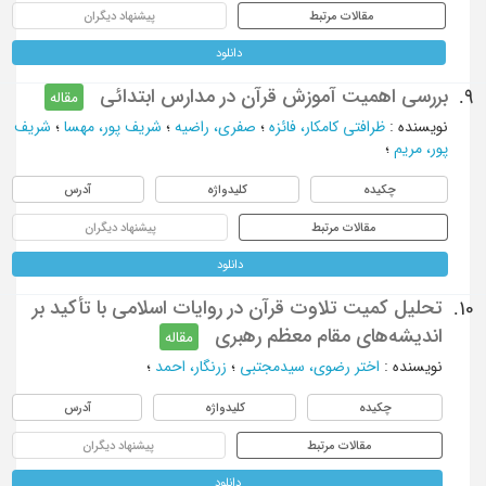
مقالات مرتبط
پیشنهاد دیگران
دانلود
بررسی اهمیت آموزش قرآن در مدارس ابتدائی
9.
مقاله
نویسنده
:
ظرافتي كامكار، فائزه
؛
صفري، راضيه
؛
شريف پور، مهسا
؛
شريف
پور، مريم
؛
چکیده
کلیدواژه
آدرس
مقالات مرتبط
پیشنهاد دیگران
دانلود
تحلیل کمیت تلاوت قرآن در روایات اسلامی با تأکید بر
10.
اندیشه‌های مقام معظم رهبری
مقاله
نویسنده
:
اختر رضوی، سیدمجتبی
؛
زرنگار، احمد
؛
چکیده
کلیدواژه
آدرس
مقالات مرتبط
پیشنهاد دیگران
دانلود