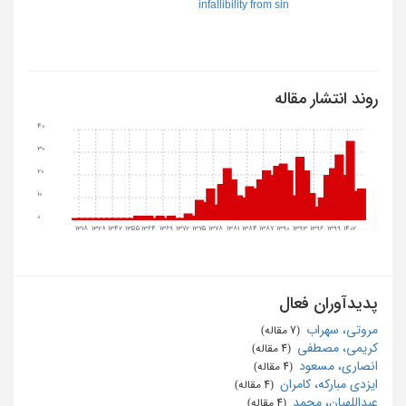
infallibility from sin
روند انتشار مقاله
40
30
20
10
0
1318
1328
1342
1355
1364
1369
1372
1375
1378
1381
1384
1387
1390
1393
1396
1399
1402
پدیدآوران فعال
مروتی، سهراب
‏ (7 مقاله)
کریمی، مصطفی
‏ (4 مقاله)
انصاری، مسعود
‏ (4 مقاله)
ایزدی مبارکه، کامران
‏ (4 مقاله)
عبداللهیان، محمد
‏ (4 مقاله)