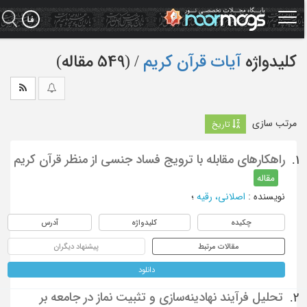
Ski
t
mai
conten
کلیدواژه
آیات قرآن کریم
‏/ (549 مقاله)
مرتب سازی
تاریخ
راهکارهای مقابله با ترویج فساد جنسی از منظر قرآن کریم
1.
مقاله
نویسنده
:
اصلاني، رقيه
؛
چکیده
کلیدواژه
آدرس
مقالات مرتبط
پیشنهاد دیگران
دانلود
تحلیل فرآیند نهادینه‌سازی و تثبیت نماز در جامعه بر
2.