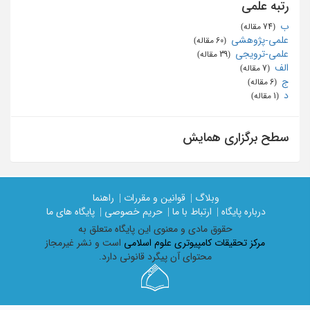
رتبه علمی
ب
‏ (74 مقاله)
علمی-پژوهشی
‏ (60 مقاله)
علمی-ترویجی
‏ (39 مقاله)
الف
‏ (7 مقاله)
ج
‏ (6 مقاله)
د
‏ (1 مقاله)
سطح برگزاری همایش
وبلاگ |
قوانین و مقررات |
راهنما
درباره پایگاه |
ارتباط با ما |
حریم خصوصی |
پایگاه های ما
حقوق مادی و معنوی اين پايگاه متعلق به
مرکز تحقیقات کامپیوتری علوم اسلامی
است و نشر غیرمجاز
محتوای آن پیگرد قانونی دارد.