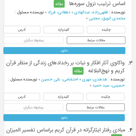
اساس ترتیب نزول سوره‌ها
مقاله
نویسنده
:
فقهی‌زاده، عبدالهادی
؛
دهقانی، فرزاد
؛
نویسنده مسئول
:
محمدی انویق، مجتبی
؛
چکیده
کلیدواژه
آدرس
مقالات مرتبط
پیشنهاد دیگران
دانلود
واکاوی آثار افکار و نیات بر رخدادهای زندگی از منظر قرآن
3.
کریم و نهج‌البلاغه
مقاله
نویسنده
:
هدهدی، مهری
؛
احتشامی، علی حسین
؛
نویسنده مسئول
:
حسینی، سید حمید
؛
چکیده
کلیدواژه
آدرس
مقالات مرتبط
پیشنهاد دیگران
دانلود
مبادی رفتار ایثارگرانه در قرآن کریم براساس تفسیر المیزان
4.