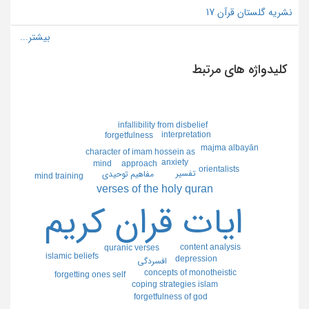
نشریه گلستان قرآن 17
کلیدواژه های مرتبط
infallibility from disbelief
interpretation
forgetfulness
majma albayān
character of imam hossein as
anxiety
mind
approach
orientalists
تفسير
مفاهيم توحيدي
mind training
verses of the holy quran
ايات قران كريم
content analysis
quranic verses
islamic beliefs
depression
افسردگي
concepts of monotheistic
forgetting ones self
coping strategies islam
forgetfulness of god