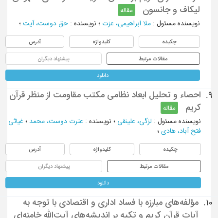
لیکاف و جانسون
مقاله
نویسنده مسئول
:
ملا ابراهیمی، عزت
؛
نویسنده
:
حق دوست، آیت
؛
چکیده
کلیدواژه
آدرس
مقالات مرتبط
پیشنهاد دیگران
دانلود
احصاء و تحلیل ابعاد نظامی مکتب مقاومت از منظر قرآن
9.
کریم
مقاله
نویسنده مسئول
:
لزگی، علینقی
؛
نویسنده
:
عترت دوست، محمد
؛
غیاثی
فتح آباد، هادی
؛
چکیده
کلیدواژه
آدرس
مقالات مرتبط
پیشنهاد دیگران
دانلود
مؤلفه‌های مبارزه با فساد اداری و اقتصادی با توجه به
10.
آیات قرآن کریم و تکیه بر اندیشه‌های آیت‌الله‌ خامنه‌ای