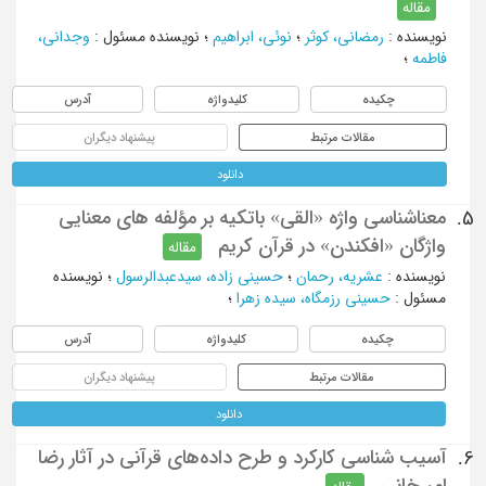
مقاله
نویسنده
:
رمضانی، کوثر
؛
نوئی، ابراهیم
؛
نویسنده مسئول
:
وجدانی،
فاطمه
؛
چکیده
کلیدواژه
آدرس
مقالات مرتبط
پیشنهاد دیگران
دانلود
معناشناسی واژه «القی» باتکیه بر مؤلفه های معنایی
5.
واژگان «افکندن» در قرآن کریم
مقاله
نویسنده
:
عشریه، رحمان
؛
حسینی زاده، سیدعبدالرسول
؛
نویسنده
مسئول
:
حسینی رزمگاه، سیده زهرا
؛
چکیده
کلیدواژه
آدرس
مقالات مرتبط
پیشنهاد دیگران
دانلود
آسیب شناسی کارکرد و طرح داده‌های قرآنی در آثار رضا
6.
امیرخانی