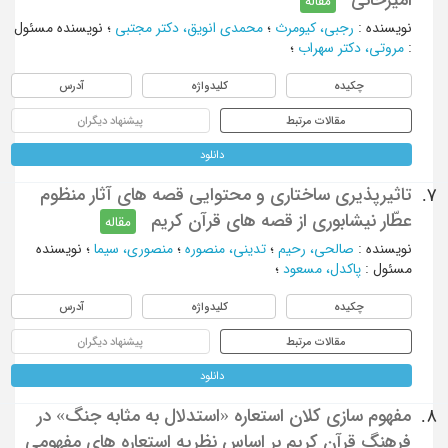
مقاله
نویسنده
:
رجبی، کیومرث
؛
محمدی انویق، دکتر مجتبی
؛
نویسنده مسئول
:
مروتی، دکتر سهراب
؛
چکیده
کلیدواژه
آدرس
مقالات مرتبط
پیشنهاد دیگران
دانلود
تاثیرپذیری ساختاری و محتوایی قصه های آثار منظوم
7.
عطّار نیشابوری از قصه های قرآن کریم
مقاله
نویسنده
:
صالحی، رحیم
؛
تدینی، منصوره
؛
منصوری، سیما
؛
نویسنده
مسئول
:
پاکدل، مسعود
؛
چکیده
کلیدواژه
آدرس
مقالات مرتبط
پیشنهاد دیگران
دانلود
مفهوم سازی کلان استعاره «استدلال به مثابه جنگ» در
8.
فرهنگ قرآن کریم بر اساس نظریه استعاره های مفهومی