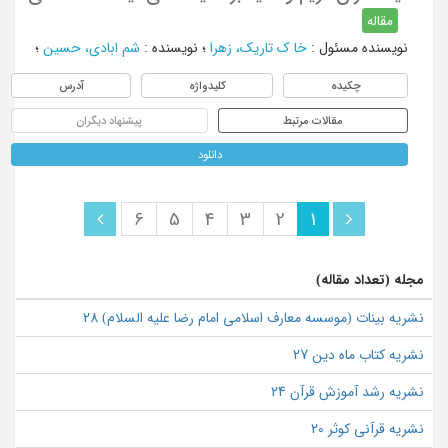
مقاله
نویسنده مسئول
:
خا ک تاریک، زهرا
؛
نویسنده
:
شم ابادی، حسین
؛
چکیده
کلیدواژه
آدرس
مقالات مرتبط
پیشنهاد دیگران
دانلود
6
5
4
3
2
1
مجله (تعداد مقاله)
نشریه بینات (موسسه معارف اسلامی امام رضا علیه السلام) 28
نشریه کتاب ماه دین 27
نشریه رشد آموزش قرآن 24
نشریه قرآنی کوثر 20