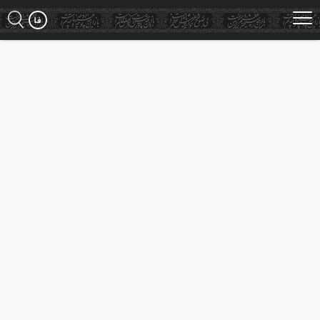
Ski
t
mai
conten