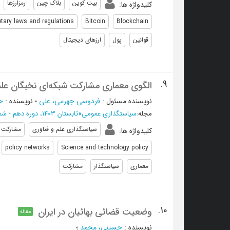
بیت کوین
بلاک چین
رمزارزها
کلیدواژه ها
:
tary laws and regulations
Bitcoin
Blockchain
قوانین
پول
ارزهای دیجیتال
9.
الگوی معماری مشارکت شبکه‌ای نخبگان علمی
نویسنده مسئول
:
فردوسی جهرمی، علی
؛
نویسنده
:
ح
مجله
:
سیاستگذاری عمومی
»
تابستان 1403، دوره دهم - شماره 2
سیاستگذاری علم و فناوری
مشارکت 
کلیدواژه ها
:
policy networks
Science and technology policy
معماری
سیاستگذار
مشارکت
10.
وضعیت قضائی بهائیان در ایران
مقاله
نویسنده
:
حسینی، محمد
؛