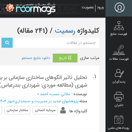
Ski
ورود
عضویت
t
mai
conten
کلیدواژه
رسمیت
‏/ (241 مقاله)
فهرست منابع
مرتب سازی
تاریخ
دانلود نتایج جستجو
فهرست مقالات
1.
تحلیل تاثیر الگوهای ساختاری سازمانی بر ب
پدیدآوران
شهری (مطالعه موردی: شهرداری بندرعباس)
نویسنده
:
ملائي نسب، احمد
؛
مجله
:
پژوهشهای جدید در مدیریت و حسابداری
»
بهار 1404، دوره جدید - شماره 12
ناشران
سرمایه انسانی
ساختار سازمانی
کلیدواژه ها
:
رویدادهای علمی