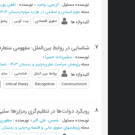
نویسنده مسئول
:
کریمی، وحید
؛
نویسنده
:
ثقفی پور،
مجله
:
علوم انسانی و اسلامی در هزاره سوم
»
زمستان 1403، دوره 8 - شماره 1
حقوق اقتصادی
بیت کوین
پشتوا
کلیدواژه ها
:
7.
شناسایی در روابط بین‌الملل: مفهومی متعارف،
نویسنده
:
مشیرزاده، حميرا
؛
مجله
:
پژوهش سیاست نظری
»
پاییز و زمستان 1403 - شماره 36
روابط بین الملل
شناسایی
سازه 
کلیدواژه ها
:
critical theory
Recognition
Constructivism
8.
رویکرد دولت‌ها در تنظیم‌گری رمزارزها: سلب
نویسنده مسئول
:
شمس، علی اکبر
؛
نویسنده
:
مطوری،
مجله
:
پژوهشهای حقوق مالی و اقتصادی
»
پاییز و زمستان 1403، دوره اول - شماره 2