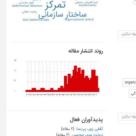
تمركز
عدم اطمينان محيطي
تعهد سازماني
concentration
dysfunctional behaviors
ساختار سازماني
رضايت شغلي
organizational culture
toxic leadership style
هاد دیگران
روند انتشار مقاله
15
10
5
organi
0
گی
1282
1297
1304
1318
1336
1343
1354
1360
1371
1375
1378
1381
1384
1387
1390
1393
1396
1399
1402
هاد دیگران
پدیدآوران فعال
ثقفی پور، پریسا
‏ (2 مقاله)
دولت مند، محسن
‏ (2 مقاله)