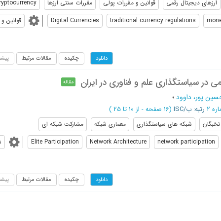
ارزهای دیجیتال رقمی
قوانین و مقررات پولی
مقررات سنتی ارزها
ryptocurrency
mone
traditional currency regulations
Digital Currencies
قوانین و 
چکیده
مقالات مرتبط
پیشن
دانلود
 در سیاستگذاری علم و فناوری در ایران
مقاله
سین پور، داوود
؛
رتبه: ب/ISC
(‎16 صفحه -
از 10 تا 25
)
نخبگان
شبکه های سیاستگذاری
معماری شبکه
مشارکت شبکه ای
network participation
Network Architecture
Elite Participation
ش
چکیده
مقالات مرتبط
پیشن
دانلود