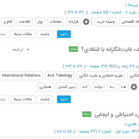
 پریسا
؛
(‎15 صفحه -
از 122 تا 136
)
نه اقتصادی
وسیله خرید
قرارداد
معاملات
پول
اطلاعات
قانون
چکیده
مقالات مرتبط
پیشن
دانلود
 غایت‌انگارانه یا انتقادی؟
ترجمه
مقاله
رتبه: ب/ISC
(‎37 صفحه -
از 127 تا 163
)
انگاری
نظریه انتقادی و غایت انگاری
And Teleology
International Relations
هـا
بـه
دولت
کـه
بـین الملـل
هنجاری
چکیده
مقالات مرتبط
پیشن
دانلود
ی، احتیاطی و ایجابی
مقاله
 هدی
؛
(‎32 صفحه -
از 75 تا 106
)