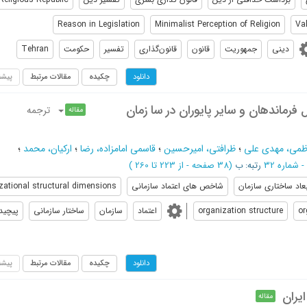
Reason in Legislation
Minimalist Perception of Religion
Va
دینی
جمهوریت
قانون
قانون‌گذاری
تفسیر
حکومت
Tehran
چکیده
مقالات مرتبط
پیشن
دانلود
 فرماندهان و سایر پایوران در سا زمان
ترجمه
مقاله
ظمی، مهدی علی
؛
ظرافتی، امیرحسین
؛
قاسمی امامزاده، رضا
؛
ارکیان، محمد
؛
رتبه: ب
(‎38 صفحه -
از 223 تا 260
)
بعاد ساختاری سازمان
شاخص های اعتماد سازمانی
zational structural dimensions
or
organization structure
اعتماد
سازمان
ساختار سازمانی
پیچید
چکیده
مقالات مرتبط
پیشن
دانلود
یران
مقاله