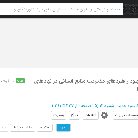
هبود راهبردهای مدیریت منابع انسانی در نهادهای
ترجمه
مقاله
(‎25 صفحه -
از 337 تا 361
)
توسعه مدیریت
اطلاعات
تمرکز
رسمیت
چکیده
مقالات مرتبط
پیشن
دانلود