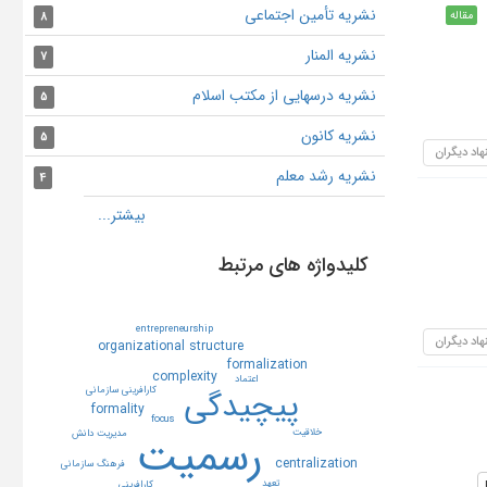
نشریه تأمین اجتماعی
مقاله
8
نشریه المنار
7
نشریه درسهایی از مکتب اسلام
5
نشریه کانون
5
هاد دیگران
نشریه رشد معلم
4
کلیدواژه های مرتبط
entrepreneurship
هاد دیگران
organizational structure
formalization
complexity
اعتماد
كارافريني سازماني
پيچيدگي
formality
focus
رسميت
خلاقيت
مديريت دانش
centralization
فرهنگ سازماني
تعهد
كارافريني