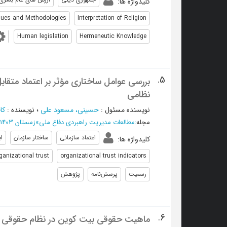
کلیدواژه ها
:
lues and Methodologies
Interpretation of Religion
Human legislation
Hermeneutic Knowledge
5.
بررسی عوامل ساختاری مؤثر بر اعتماد متقابل
نظامی
نویسنده مسئول
:
حسینی، مسعود علی
؛
نویسنده
:
کا
مجله
:
مطالعات مدیریت راهبردی دفاع ملی
»
زمستان 1403 - شماره 32
اعتماد سازمانی
ساختار سازمان
ا
کلیدواژه ها
:
ganizational trust
organizational trust indicators
رسمیت
پرسش‌نامه
پژوهش
6.
ماهیت حقوقی بیت کوین در نظام حقوقی ا