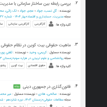
2.
بررسی رابطه بین ساختار سازمانی با مدیریت
نویسنده
:
گل نسب، جواد
؛
عجم، جواد
؛
لک زائی، مح
مجله
:
مدیریت، حسابداری و اقتصاد
»
بهار 1404 - شماره 32
کارآفرینی
کارآفرینی سازمانی
ساخ
کلیدواژه ها
:
3.
ماهیت حقوقی بیت کوین در نظام حقوقی ا
نویسنده مسئول
:
کریمی، وحید
؛
نویسنده
:
ثقفی پور،
مجله
:
روانشناسی و علوم تربیتی در هزاره سوم
»
زمستان 1403 - شماره 36
حقوق اقتصادی
بیت کوین
پشتوا
کلیدواژه ها
:
4.
قانون‌گذاری در جمهوری دینی
مقاله
نویسنده
:
صالحی، هادی
؛
نویسنده مسئول
:
میر محمد
مجله
:
مطالعات حقوقی
»
زمستان 1403، دوره شانزدهم - شماره 4
جمهوری دینی
ارزش های عام بشری