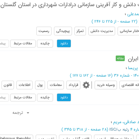
 دانش و کار آفرینی سازمانی درادارات شهرداری در استان گلستان
مدعلی
؛
(‎22 صفحه -
از 225 تا 246
)
تار سازمانی
مدیریت دانش
تمرکز
پیچیدگی
رسمیت
چکیده
مقالات مرتبط
پیشن
دانلود
یران
مقاله
 پریسا
؛
(‎16 صفحه -
از 162 تا 177
)
نه اقتصادی
وسیله خرید
قرارداد
معاملات
پول
اطلاعات
قانون
چکیده
مقالات مرتبط
پیشن
دانلود
ترجمه
 صادقی، مریم
؛
رتبه: ب/ISC
(‎28 صفحه -
از 318 تا 345
)
برداشت حداقلی از دین
قانون گذاری بشری
تفسیر دین
Religious Republic