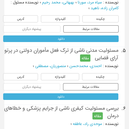
نویسنده
:
سیاه مرد، سورنا
؛
بهبهانی، محمد رحیم
؛
نویسنده مسئول
:
کامران زاده، ناهید
؛
چکیده
کلیدواژه
آدرس
مقالات مرتبط
پیشنهاد دیگران
دانلود
مسئولیت مدنی ناشی از ترک فعل مأموران دولتی در پرتو
5.
آرای قضایی
مقاله
نویسنده
:
احمدی، محمدحسن
؛
منصوریان، مصطفی
؛
چکیده
کلیدواژه
آدرس
مقالات مرتبط
پیشنهاد دیگران
دانلود
بررسی مسئولیت کیفری ناشی از جرایم پزشکی و خطاهای
6.
درمان
مقاله
نویسنده
:
موحدی راد، عاطفه
؛