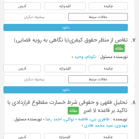
چکیده
کلیدواژه
آدرس
مقالات مرتبط
پیشنهاد دیگران
دانلود
تقاص از منظر حقوق کیفری(با نگاهی به رویه قضایی)
7.
مقاله
نویسنده مسئول
:
نکونام، وحید
؛
چکیده
کلیدواژه
آدرس
مقالات مرتبط
پیشنهاد دیگران
دانلود
تحلیل فقهی و حقوقی شرط خسارت مقطوع قراردادی با
8.
تاکید بر قاعده لا ضرر
مقاله
نویسنده
:
طاهری بنی، فاطمه
؛
توکلی، احمد رضا
؛
نویسنده مسئول
:
مهدوی، سید محمد هادی
؛
چکیده
کلیدواژه
آدرس