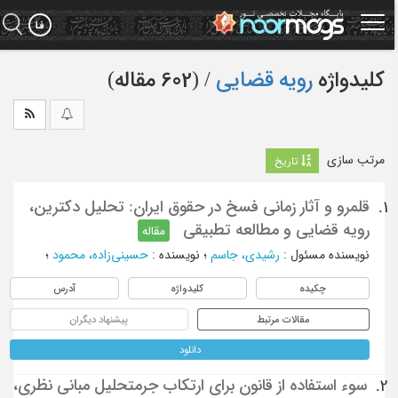
Ski
t
mai
conten
کلیدواژه
رویه قضایی
‏/ (602 مقاله)
مرتب سازی
تاریخ
قلمرو و آثار زمانی فسخ در حقوق ایران: تحلیل دکترین،
1.
رویه قضایی و مطالعه تطبیقی
مقاله
نویسنده مسئول
:
رشیدی، جاسم
؛
نویسنده
:
حسینی‌زاده، محمود
؛
چکیده
کلیدواژه
آدرس
مقالات مرتبط
پیشنهاد دیگران
دانلود
سوء استفاده از قانون برای ارتکاب جرمتحلیل مبانی نظری،
2.