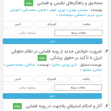
مصادیق و راهکارهای تقنینی و قضایی
مقاله
نویسنده
:
سلیمان، مهدی
؛
نوری، شهاب
؛
فتحی، محمدتقی
؛
کاویانی
تبریز، مریم
؛
اسحقی، مبیناسادات
؛
چکیده
کلیدواژه
آدرس
مقالات مرتبط
پیشنهاد دیگران
دانلود
ضرورت خوانش جدید از رویه قضایی در نظام حقوقی
3.
ایران با تأکید بر حقوق پزشکی
مقاله
نویسنده مسئول
:
تاری ‌وردی، صادق
؛
نویسنده
:
صادقی، محمدحسین
؛
عباسی، محمود
؛
چکیده
کلیدواژه
آدرس
مقالات مرتبط
پیشنهاد دیگران
دانلود
آثار و احکام استیفای بلاجهت در رویه قضایی
4.
مقاله