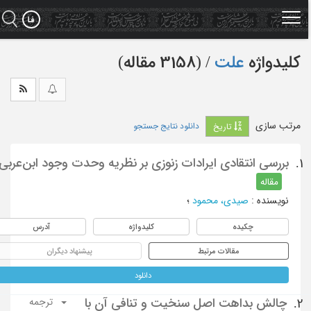
Ski
t
mai
conten
کلیدواژه
علت
‏/ (3158 مقاله)
مرتب سازی
دانلود نتایج جستجو
تاریخ
بررسی انتقادی ایرادات زنوزی بر نظریه وحدت وجود ابن‌عربی
1.
مقاله
نویسنده
:
صیدی، محمود
؛
چکیده
کلیدواژه
آدرس
مقالات مرتبط
پیشنهاد دیگران
دانلود
چالش بداهت اصل سنخیت و تنافی آن با
2.
ترجمه