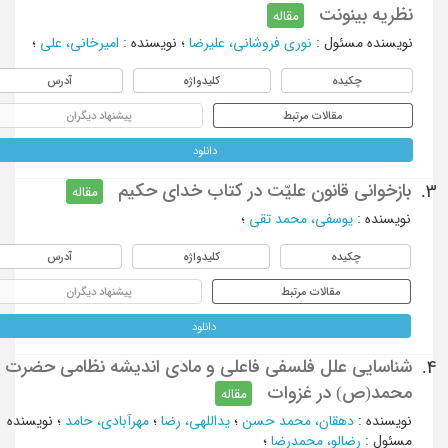
نظریه بینونت
مقاله
نویسنده مسئول
:
نوری فروشانی، علیرضا
؛
نویسنده
:
امیرخانی، علی
؛
چکیده
کلیدواژه
آدرس
مقالات مرتبط
پیشنهاد دیگران
دانلود
بازخوانی قانون علیّت در کتاب خدای حکیم
3.
مقاله
نویسنده
:
یوسفی، محمد تقی
؛
چکیده
کلیدواژه
آدرس
مقالات مرتبط
پیشنهاد دیگران
دانلود
شناسایی علل فلسفی فاعلی و مادی اندیشه نظامی حضرت
4.
محمد(ص) در غزوات
مقاله
نویسنده
:
دهقان، محمد حسن
؛
یداللهی، رضا
؛
مهرآبادی، حامد
؛
نویسنده
مسئول
:
رضالو، محمدرضا
؛