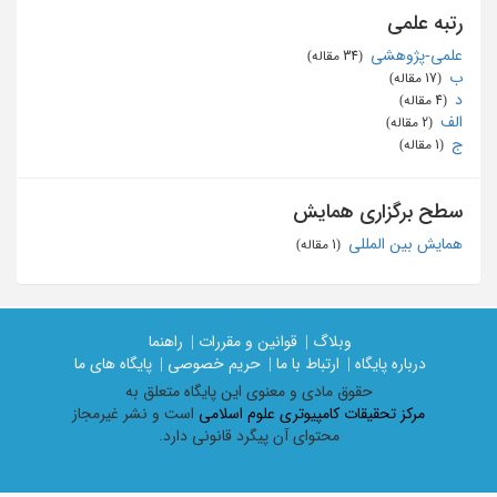
رتبه علمی
علمی-پژوهشی
‏ (34 مقاله)
ب
‏ (17 مقاله)
د
‏ (4 مقاله)
الف
‏ (2 مقاله)
ج
‏ (1 مقاله)
سطح برگزاری همایش
همایش بین المللی
‏ (1 مقاله)
وبلاگ |
قوانین و مقررات |
راهنما
درباره پایگاه |
ارتباط با ما |
حریم خصوصی |
پایگاه های ما
حقوق مادی و معنوی اين پايگاه متعلق به
مرکز تحقیقات کامپیوتری علوم اسلامی
است و نشر غیرمجاز
محتوای آن پیگرد قانونی دارد.