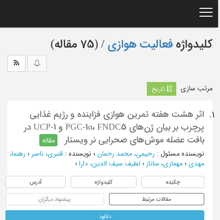
Ski
t
mai
conten
کلیدواژه
فعالیت هوازی
‏/ (75 مقاله)
مرتب سازی
تاریخ
اثر هشت هفته تمرین هوازی فزاینده و رژیم غذایی
1.
پرچرب بر بیان ژن‌های PGC-1α، FNDC5 و UCP-1 در
بافت عضله موش‌های صحرایی نر ویستار
مقاله
نویسنده مسئول
:
رحیمی، محمد رحمان
؛
نویسنده
:
قنبری، ناصر
؛
رهنما،
مهدی
؛
مهمازی، ساناز
؛
لطیف سیف الدین، دارا
؛
چکیده
کلیدواژه
آدرس
مقالات مرتبط
پیشنهاد دیگران
دانلود