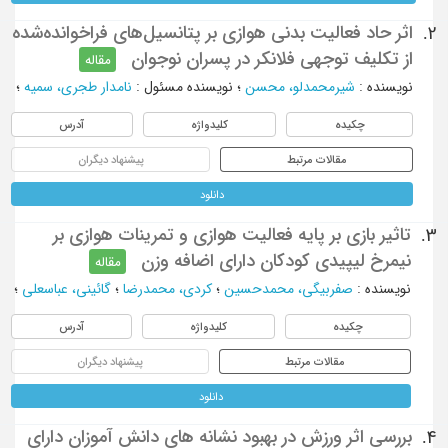
اثر حاد فعالیت بدنی هوازی بر پتانسیل‌های فراخوانده‌شده
2.
از تکلیف توجهی فلانکر در پسران نوجوان
مقاله
نویسنده
:
شیرمحمدلو، محسن
؛
نویسنده مسئول
:
نامدار طجری، سمیه
؛
چکیده
کلیدواژه
آدرس
مقالات مرتبط
پیشنهاد دیگران
دانلود
تاثیر بازی بر پایه فعالیت هوازی و تمرینات هوازی بر
3.
نیمرخ لیپیدی کودکان دارای اضافه وزن
مقاله
نویسنده
:
صفربیگی، محمدحسین
؛
کردی، محمدرضا
؛
گائینی، عباسعلی
؛
چکیده
کلیدواژه
آدرس
مقالات مرتبط
پیشنهاد دیگران
دانلود
بررسی اثر ورزش در بهبود نشانه های دانش آموزان دارای
4.