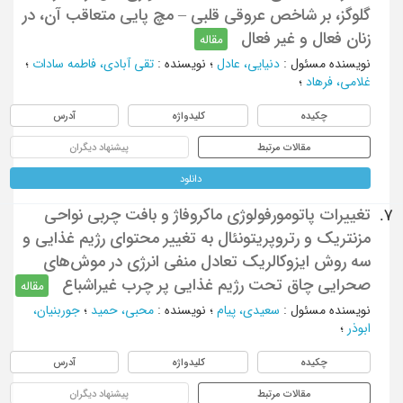
گلوگز، بر شاخص عروقی قلبی – مچ پایی متعاقب آن، در
زنان فعال و غیر فعال
مقاله
نویسنده مسئول
:
دنیایی، عادل
؛
نویسنده
:
تقی آبادی، فاطمه سادات
؛
غلامی، فرهاد
؛
چکیده
کلیدواژه
آدرس
مقالات مرتبط
پیشنهاد دیگران
دانلود
تغییرات پاتومورفولوژی ماکروفاژ و بافت‌ چربی نواحی
7.
مزنتریک و رتروپریتونئال به تغییر محتوای رژیم غذایی و
سه روش ایزوکالریک تعادل منفی انرژی در موش‌های
صحرایی چاق تحت رژیم غذایی پر چرب غیراشباع
مقاله
نویسنده مسئول
:
سعیدی، پیام
؛
نویسنده
:
محبی، حمید
؛
جوربنیان،
ابوذر
؛
چکیده
کلیدواژه
آدرس
مقالات مرتبط
پیشنهاد دیگران