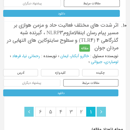
مقالات مرتبط
پیشنهاد دیگران
دانلود
اثر شدت های مختلف فعالیت حاد و مزمن هوازی بر
10.
مسیر پیام رسان اینفالامازومNLRP3 ، گیرنده شبه
گذرگاهی 4 (TLR4) و سطوح سایتوکاین های التهابی در
مردان جوان
مقاله
نویسنده مسئول
:
خاکرو آبکنار، ایمان
؛
نویسنده
:
رحمانی نیا، فرهاد
؛
لومباردی، جیوانی
؛
چکیده
کلیدواژه
آدرس
مقالات مرتبط
پیشنهاد دیگران
دانلود
6
5
4
3
2
1
مجله (تعداد مقاله)