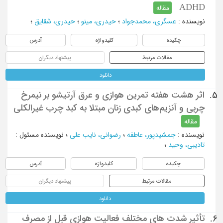
ADHD
مقاله
نویسنده
:
عسگری، محمدجواد
؛
حیدری، مینو
؛
حیدری، شقایق
؛
چکیده
کلیدواژه
آدرس
مقالات مرتبط
پیشنهاد دیگران
دانلود
اثر هشت هفته تمرین هوازی و عرق آرتیشو بر نیمرخ
5.
چربی و آنزیم‌های کبدی زنان مبتلا به کبد چرب غیرالکلی
مقاله
نویسنده
:
جمشیدپور، عاطفه
؛
رضوانی، نایب علی
؛
نویسنده مسئول
:
تادیبی، وحید
؛
چکیده
کلیدواژه
آدرس
مقالات مرتبط
پیشنهاد دیگران
دانلود
تأثیر شدت های مختلف فعالیت هوازی قبل از مصرف
6.