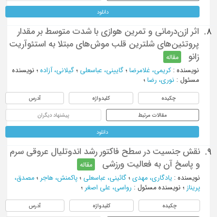
دانلود
اثر ازن‌درمانی و تمرین هوازی با شدت متوسط بر مقدار
8.
پروتئین‌های شلترین قلب موش‌های مبتلا به استئوآریت
زانو
مقاله
نویسنده
:
کریمی، غلامرضا
؛
گایینی، عباسعلی
؛
گیلانی، آزاده
؛
نویسنده
مسئول
:
نوری، رضا
؛
چکیده
کلیدواژه
آدرس
مقالات مرتبط
پیشنهاد دیگران
دانلود
نقش جنسیت در سطح فاکتور رشد اندوتلیال عروقی سرم
9.
و پاسخ آن به فعالیت ورزشی
مقاله
نویسنده
:
یادگاری، مهدی
؛
گائینی، عباسعلی
؛
پاکمنش، هاجر
؛
مصدق،
پریناز
؛
نویسنده مسئول
:
رواسی، علی اصغر
؛
چکیده
کلیدواژه
آدرس