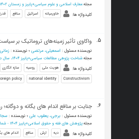
مجله
:
معارف اسلامی و علوم سیاسی
»
پاییز و زمستان 1402 - شماره 22
خاورمیانه
اسرائیل
منافع
قدرت
کلیدواژه ها
:
5.
واکاوی تأثیر زمینه‌های تروماتیک بر سیاس
نویسنده مسئول
:
اسمعیلی، مرتضی
؛
نویسنده
:
زمانی
مجله
:
شناخت پژوهی مطالعات سیاسی
»
پاییز 1404، سال دوم - شماره 3
هویت ملی
روسیه
سازه انگاری
کلیدواژه ها
:
foreign policy
national identity
Constructivism
6.
جنایت بر منافع اندام های یگانه و دوگانه؛ 
نویسنده مسئول
:
برجی، یعقوب علی
؛
نویسنده
:
سجاد
مجله
:
پژوهش های فقه و حقوق اسلامی
»
پاییز 1404 - شماره 81
دیه
ارش
منافع
اندام های یگ
کلیدواژه ها
: