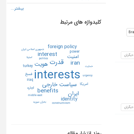
کلیدواژه های مرتبط
Bra
foreign policy
جمهوري اسلامي ايران
power
interest
 دیگران
امنيت
استيلا
politics
قدرت
iran
هويت
turkey
حمايت
interests
فسخ
urgency
iraq
سياست خارجي
امريكا
اجاره
benefits
ايران
middle east
identity
بحران سوريه
constructivism
 دیگران
روند انتشار مقاله