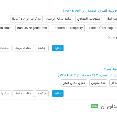
رتبه: الف
(‎5 صفحه -
از 653 تا 657
)
یه ایران
شکوفایی اقتصادی
درآمد سرانة ایرانیان
مذاکرات ایران و آمریکا
in Drain
Iran US Negotiations
Economic Prosperity
Iranians’ per capit
وســط
چکیده
مقالات مرتبط
پیشنهاد
دانلود
ید پدرام
؛
(‎7 صفحه -
از 562 تا 568
)
نافع
عقد معوض
حقوق مدنی ایران
چکیده
مقالات مرتبط
پیشنهاد
دانلود
داوم آن
مقاله