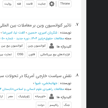
Throne
جنایت
قاعده
فقه
روایت
7.
تاثیر کنوانسیون وین بر معاملات بین المل
نویسنده
:
شكريان اميري، حسين
؛
الفت نيا، اميررضا
؛
مجله
:
مطالعات حقوق
»
پاییز 1404، دوره جدید - شماره 50
(‎19 
کنوانسیون وین
کنوانسیون بیع بین ال
کلیدواژه ها
:
قراردادهای بیع بین‌المللی
قانون
CISG
تجارت بین‌
8.
نقش سیاست خارجی آمریکا در تحولات س
نویسنده
:
جهانبخشی، شیوا
؛
مجله
:
مطالعات راهبردی علوم انسانی و اسلامی
»
تابستان 1404 - شماره 77
خاورمیانه
ژئوپلیتیک
مصر
ار
کلیدواژه ها
:
جنگ
رئالیسم
دولت