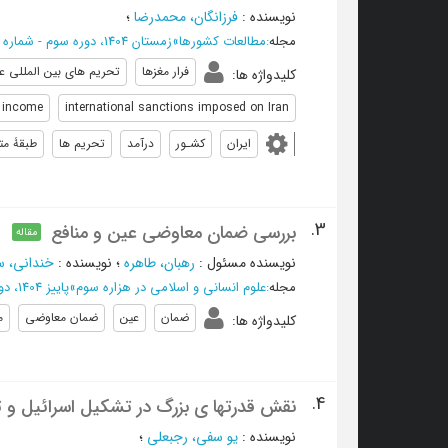
نویسنده
:
فرزانگان، محمدرضا
؛
مجله
:
مطالعات کشورها
»
زمستان 1404، دوره سوم - شماره 4
فرار مغزها
تحریم های بین المللی عل
کلیدواژه ها
:
a income
international sanctions imposed on Iran
ایران
کشـور
درآمد
تحریم ها
طبقۀ مت
3.
بررسی ضمان معاوضی عین و منافع
مقاله
نویسنده مسئول
:
رهبان، طاهره
؛
نویسنده
:
خندانی، س
مجله
:
علوم انسانی و اسلامی در هزاره سوم
»
پاییز 1404، دوره 9 - شماره 3
ضمان
عین
ضمان معاوضی
م
کلیدواژه ها
:
4.
نقش قدرتها ی بزرگ در تشکیل اسرائیل و ت
نویسنده
:
یو سفی، رجبعلی
؛