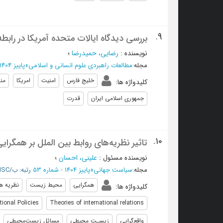
9.
بررسی دیدگاه ایالات متحده آمریکا در رابط
نویسنده
:
رضایی، حمیدرضا
؛
مجله
:
مطالعات راهبردی علوم انسانی و اسلامی
»
پاییز 1404 - شماره 78
خلیج فارس
امنیت
امریکا
منا
کلیدواژه ها
:
جمهوری اسلامی ایران
قدرت
10.
تاثیر نظریه‌های روابط بین الملل بر همگ
نویسنده مسئول
:
علینی، احسان
؛
مجله
:
سیاست جهانی
»
پاییز 1404 - شماره 53
رتبه: ب/ISC
همگرایی
محیط زیست
نظریه ها
کلیدواژه ها
:
tional Policies
Theories of international relations
واقع‌گرایی
زیسـت محیطی
مسائل زیست‌محیطی