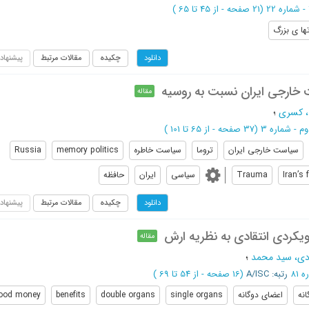
(‎21 صفحه -
از 45 تا 65
)
ها ی بزرگ
چکیده
مقالات مرتبط
پیشنهاد
دانلود
ت خارجی ایران نسبت به روسیه
مقاله
، کسری
؛
(‎37 صفحه -
از 65 تا 101
)
سیاست خارجی ایران
تروما
سیاست خاطره
memory politics
Russia
Iran’s 
Trauma
سیاسی
ایران
حافظه
چکیده
مقالات مرتبط
پیشنهاد
دانلود
رویکردی انتقادی به نظریه ارش
مقاله
ی، سید محمد
؛
رتبه: A/ISC
(‎16 صفحه -
از 54 تا 69
)
انه
اعضای دوگانه
single organs
double organs
benefits
ood money