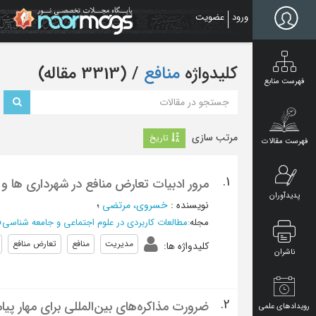
Ski
ورود
عضویت
t
mai
conten
کلیدواژه
منافع
‏/ (3313 مقاله)
فهرست منابع
مرتب سازی
تاریخ
فهرست مقالات
1.
مرور ادبیات تعارض منافع در شهرداری ها 
پدیدآوران
نویسنده
:
خسروی، مرتضی
؛
مجله
:
مطالعات کاربردی در علوم اجتماعی و جامعه شناسی
»
مدیریت
منافع
تعارض منافع
کلیدواژه ها
:
ناشران
2.
ضرورت مذاکره‌های بین‌المللی برای مهار پ
رویدادهای علمی