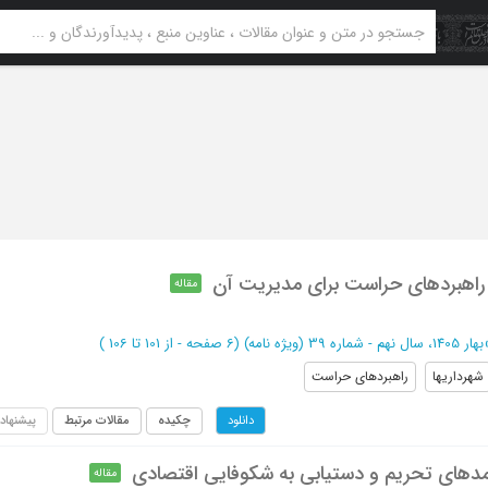
و راهبردهای حراست برای مدیریت آن
مقاله
بهار 1405، سال نهم - شماره 39 (ویژه نامه)
(‎6 صفحه -
از 101 تا 106
)
شهرداریها
راهبردهای حراست
چکیده
مقالات مرتبط
پیشنهاد
دانلود
یامدهای تحریم و دستیابی به شکوفایی اقتصادی
مقاله