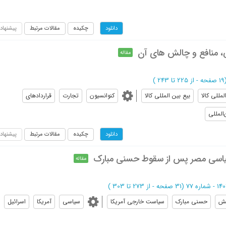
چکیده
مقالات مرتبط
پیشنهاد
دانلود
لی، منافع و چالش های آن
مقاله
صفحه -
از 225 تا 243
)
مللی کالا
بیع بین المللی کالا
کنوانسیون
تجارت
قراردادهای
المللی
چکیده
مقالات مرتبط
پیشنهاد
دانلود
یاسی مصر پس از سقوط حسنی مبارک
مقاله
(‎31 صفحه -
از 273 تا 303
)
تش
حسنی مبارک
سیاست خارجی آمریکا
سیاسی
آمریکا
اسرائیل