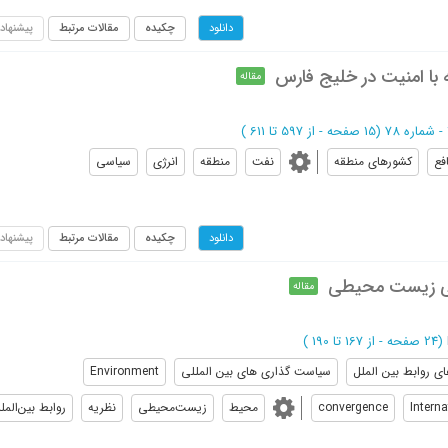
چکیده
مقالات مرتبط
پیشنهاد
دانلود
ه با امنیت در خلیج فارس
مقاله
(‎15 صفحه -
از 597 تا 611
)
فع
کشورهای منطقه
نفت
منطقه
انرژی
سیاسی
چکیده
مقالات مرتبط
پیشنهاد
دانلود
رایی زیست محیطی
مقاله
(‎24 صفحه -
از 167 تا 190
)
ی روابط بین الملل
سیاست گذاری های بین المللی
Environment
Interna
convergence
محیط
زیست‌محیطی
نظریه
روابط بین‌المل