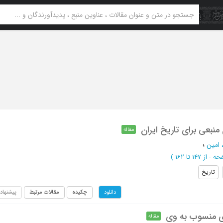
بعی برای تاریخ ایران
مقاله
 امین
؛
از 147 تا 162
)
تاریخ
چکیده
مقالات مرتبط
پیشنهاد
دانلود
های منسوب به وی
مقاله