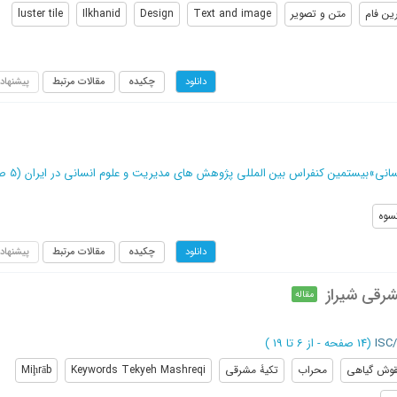
ین فام
متن و تصویر
Text and image
Design
Ilkhanid
luster tile
چکیده
مقالات مرتبط
پیشنهاد
دانلود
سانی
»
بیستمین کنفراس بین المللی پژوهش های مدیریت و علوم انسانی در ایران
(‎5 صفحه -
سوه
چکیده
مقالات مرتبط
پیشنهاد
دانلود
شرقی شیراز
مقاله
(‎14 صفحه -
از 6 تا 19
)
قوش گیاهی
محراب
تکیۀ مشرقی
Keywords Tekyeh Mashreqi
Miḩrāb