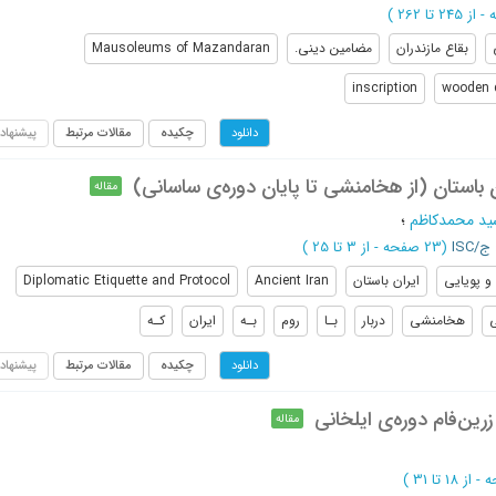
از 245 تا 262
)
بقاع مازندران
مضامین دینی.
Mausoleums of Mazandaran
inscription
wooden 
چکیده
مقالات مرتبط
پیشنهاد
دانلود
 باستان (از هخامنشی تا پایان دوره‌ی ساسانی)
مقاله
ید محمدکاظم
؛
ج/ISC
(‎23 صفحه -
از 3 تا 25
)
 و پویایی
ایران باستان
Ancient Iran
Diplomatic Etiquette and Protocol
هخامنشی
دربار
بـا
روم
بـه
ایران
کـه
چکیده
مقالات مرتبط
پیشنهاد
دانلود
رین‌فام دوره‌ی ایلخانی
مقاله
از 18 تا 31
)