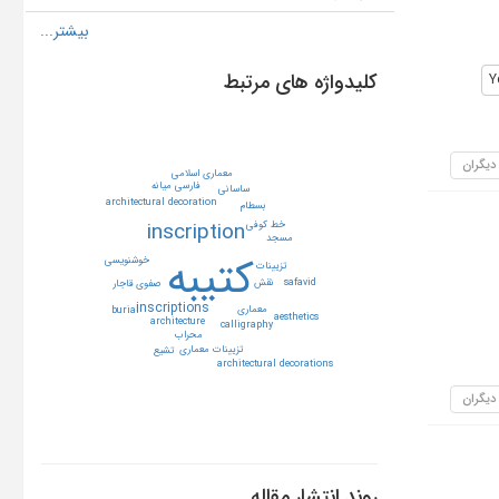
کلیدواژه های مرتبط
Y
 دیگران
معماري اسلامي
فارسي ميانه
ساساني
architectural decoration
بسطام
inscription
خط كوفي
مسجد
كتيبه
خوشنويسي
تزيينات
نقش
safavid
صفوي
قاجار
inscriptions
معماري
burial
aesthetics
architecture
calligraphy
محراب
تزيينات معماري
تشيع
architectural decorations
 دیگران
روند انتشار مقاله