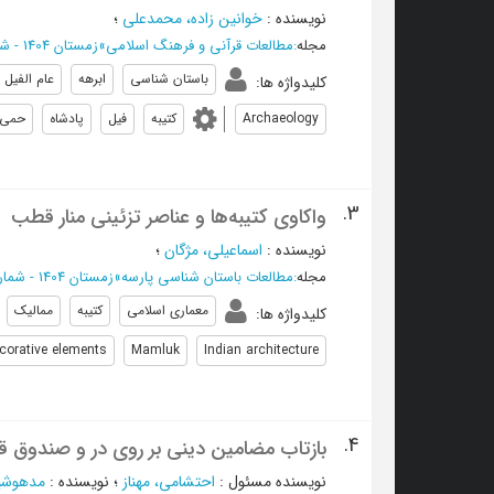
نویسنده
:
خوانین زاده، محمدعلی
؛
مجله
:
مطالعات قرآنی و فرهنگ اسلامی
»
زمستان 1404 - شماره 36
باستان شناسی
ابرهه
عام الفیل
کلیدواژه ها
:
Archaeology
کتیبه
فیل
پادشاه
حمی
3.
واکاوی کتیبه‌ها و عناصر تزئینی منار قطب
نویسنده
:
اسماعیلی، مژگان
؛
مجله
:
مطالعات باستان شناسی پارسه
»
زمستان 1404 - شماره 34
معماری اسلامی
کتیبه
ممالیک
کلیدواژه ها
:
corative elements
Mamluk
Indian architecture
4.
بازتاب مضامین دینی بر روی در و صندوق قب
نویسنده مسئول
:
احتشامی، مهناز
؛
نویسنده
:
مدهوشیا