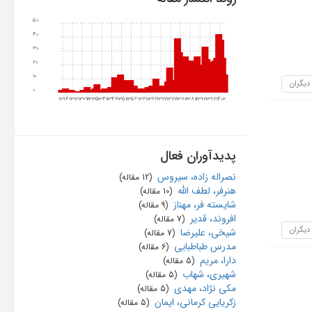
50
40
30
20
10
 دیگران
0
1294
1312
1327
1335
1341
1346
1351
1356
1361
1366
1372
1377
1382
1387
1392
1397
1402
پدیدآوران فعال
نصراله زاده، سیروس
‏ (12 مقاله)
هنرفر، لطف الله
‏ (10 مقاله)
شایسته فر، مهناز
‏ (9 مقاله)
افروند، قدیر
‏ (7 مقاله)
 دیگران
شیخی، علیرضا
‏ (7 مقاله)
مدرس طباطبایی
‏ (6 مقاله)
دارا، مریم
‏ (5 مقاله)
شهیری، شهاب
‏ (5 مقاله)
مکی نژاد، مهدی
‏ (5 مقاله)
زکریایی کرمانی، ایمان
‏ (5 مقاله)