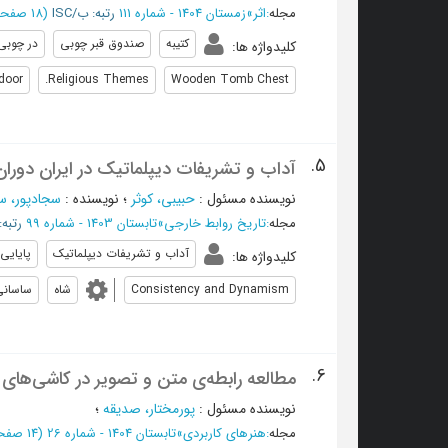
مجله
:
اثر
»
زمستان 1404 - شماره 111
رتبه: ب/ISC
(‎18 صفحه -
کتیبه
صندوق قبر چوبی
در چوبی
کلیدواژه ها
:
door
Religious Themes.
Wooden Tomb Chest
5.
آداب و تشریفات دیپلماتیک در ایران دوران
نویسنده مسئول
:
حبیبی، کوثر
؛
نویسنده
:
سجادپور، س
مجله
:
تاریخ روابط خارجی
»
تابستان 1403 - شماره 99
رتبه: 
آداب و تشریفات دیپلماتیک
پایایی
کلیدواژه ها
:
Consistency and Dynamism
شاه
ساسانی
6.
مطالعه رابطه‌ی متن و تصویر‌ در کاشی‌های ز
نویسنده مسئول
:
پورمختار، صدیقه
؛
مجله
:
هنرهای کاربردی
»
تابستان 1404 - شماره 26
(‎14 صفحه -