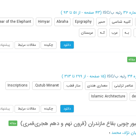
رتبه: ب/ISC
(‎43 صفحه -
از 51 تا 93
)
کتیبه شناسی
حمیر
Epigraphy
Abraha
Ḥimyar
ear of the Elephant
بـه
عرب
کـه
عربستان
چکیده
مقالات مرتبط
پیشنهاد
دانلود
مقاله
رتبه: ب/ISC
(‎15 صفحه -
از 299 تا 313
)
عناصر تزئینی
معماری هندی
منار قطب.
Qutub Minaret.
Inscriptions
Islamic Architecture
de
چکیده
مقالات مرتبط
پیشنهاد
دانلود
ور چوبی بقاع مازندران (قرون نهم و دهم هجری‌قمری)
مقاله
ن‌ نژاد، محمد
؛