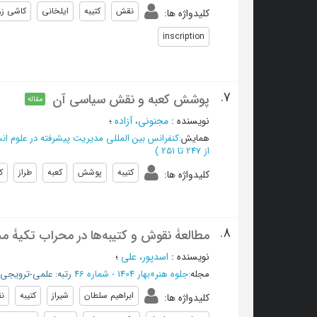
نقش
کتیبه
ایلخانی
کاشی زر
کلیدواژه ها
:
inscription
7.
پوشش کعبه و نقش سیاسی آن
مقاله
نویسنده
:
مجنونی، آزاده
؛
همایش
:
کنفرانس بین المللی مدیریت پیشرفته در علوم ان
از 247 تا 251
)
کتیبه
پوشش
کعبه
طراز
ک
کلیدواژه ها
:
8.
مطالعۀ نقوش و کتیبه‌ها در محراب تکیۀ م
نویسنده
:
اسدپور، علی
؛
مجله
:
جلوه هنر
»
بهار 1404 - شماره 46
رتبه: علمی-ترویجی/ISC
ابراهیم سلطان
شیراز
کتیبه
ن
کلیدواژه ها
: