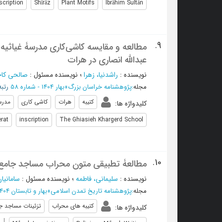
scription
Shīrāz
Plant Motifs
Ibrāhim Sultān
9.
مطالعه و مقایسه کاشی‌کاری مدرسۀ غیاثیه 
عبدالله انصاری در هرات
نویسنده
:
راشدنیا، زهرا
؛
نویسنده مسئول
:
صالحی کاخ
مجله
:
پژوهشنامه خراسان بزرگ
»
بهار 1404 - شماره 58
رتبه:
کتیبه
هرات
کاشی کاری
مدرسه
کلیدواژه ها
:
rat
inscription
The Ghiasieh Khargerd School
10.
مطالعۀ تطبیقی متون محراب مساجد جامع ایر
نویسنده
:
سلیمانی، فاطمه
؛
نویسنده مسئول
:
سامانیا
مجله
:
پژوهشنامه تاریخ تمدن اسلامی
»
بهار و تابستان 1404، سال پنجاه و هشتم - شماره 1
کتیبه های محراب
تزئینات مساجد ج
کلیدواژه ها
: