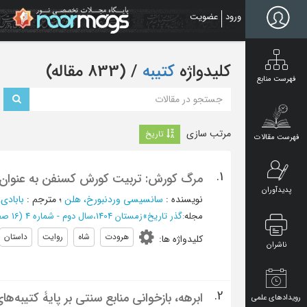
Ski
ورود
عضویت
t
mai
conten
کلیدواژه
کتیبه
‏/ (833 مقاله)
فهرست منابع
مرتب سازی
تاریخ
فهرست مقالات
1.
مرگ کورش: تربیت کورش کسنفن به عنوان من
پدیدآوران
نویسنده
:
سانسيسي وردنبورخ، هلن
؛
مترجم
:
بابادی،
مجله
:
گذر تاریخ
»
زمستان 1404،سال دوم - شماره 4
(‎16 صفحه -
هرودت
شاه
روایت
داستان
کلیدواژه ها
:
ناشران
2.
ابرهه، بازخوانی منابع سنتی بر پایۀ کتیبه‌
رویدادهای علمی