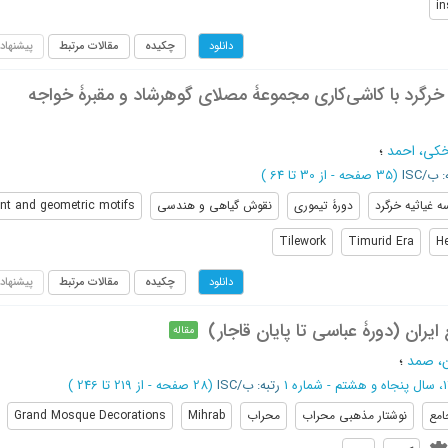
in
چکیده
مقالات مرتبط
پیشنهاد
دانلود
خرگرد با کاشی‌کاری مجموعۀ مصلای گوهرشاد و مقبرۀ خواجه
کی، احمد
؛
 ب/ISC
(‎35 صفحه -
از 30 تا 64
)
 غیاثیه خرگرد
دورۀ تیموری
نقوش گیاهی و هندسی
ant and geometric motifs
Tilework
Timurid Era
He
چکیده
مقالات مرتبط
پیشنهاد
دانلود
ان (دورۀ عباسی تا پایان قاجار)
مقاله
ن، صمد
؛
رتبه: ب/ISC
(‎28 صفحه -
از 219 تا 246
)
امع
نوشتار مذهبی محراب
محراب
Mihrab
Grand Mosque Decorations