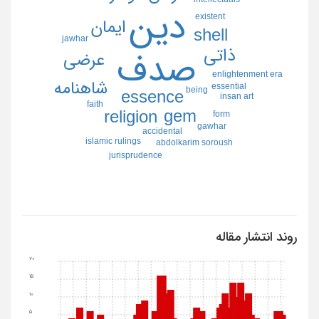
دين
existent
ايمان
shell
jawhar
ذاتي
صدف
عرضي
enlightenment era
شاهنامه
essential
being
essence
insan art
faith
gem
religion
form
gawhar
accidental
islamic rulings
abdolkarim soroush
jurisprudence
روند انتشار مقاله
20
15
10
5