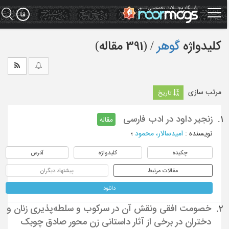
Ski
t
mai
conten
کلیدواژه
گوهر
‏/ (391 مقاله)
مرتب سازی
تاریخ
زنجیر داود در ادب فارسی
1.
مقاله
نویسنده
:
امیدسالار، محمود
؛
چکیده
کلیدواژه
آدرس
مقالات مرتبط
پیشنهاد دیگران
دانلود
خصومت افقی ونقش آن در سرکوب و سلطه‌پذیری زنان و
2.
دختران در برخی از آثار داستانی زن محور صادق چوبک