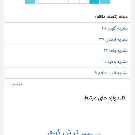
مجله (تعداد مقاله)
نشریه گوهر 47
نشریه ارمغان 37
نشریه یغما 22
نشریه وحید 11
نشریه آئین اسلام 9
کلیدواژه های مرتبط
تراش گوهر
intellectuals