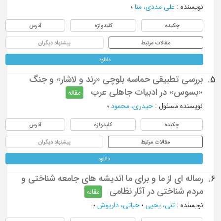
نویسنده
:
علی مددی، منا
؛
چکیده
کلیدواژه
آدرس
مقالات مرتبط
پیشنهاد دیگران
دانلود
بررسی تطبیقی حماسه بلوچی «رند و لاشار» و جنگ‌
5.
«بسوس» در ادبیات جاهلی عرب
مقاله
نویسنده مسئول
:
حیدری، محمود
؛
چکیده
کلیدواژه
آدرس
مقالات مرتبط
پیشنهاد دیگران
دانلود
رساله ای از ما و برای ما اندیشه های جامعه شناختی و
6.
مردم شناختی در آثار نظامی
مقاله
نویسنده
:
تنی، یحیی
؛
حیاتی، داریوش
؛