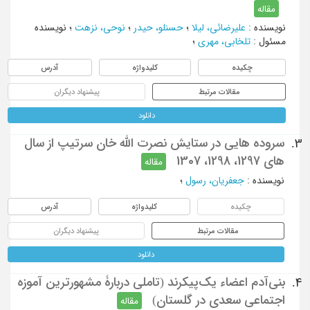
مقاله
نویسنده
:
علیرضائی، لیلا
؛
حسنلو، حیدر
؛
نوحی، نزهت
؛
نویسنده
مسئول
:
تلخابی، مهری
؛
چکیده
کلیدواژه
آدرس
مقالات مرتبط
پیشنهاد دیگران
دانلود
سروده هایی در ستایش نصرت الله خان سرتیپ از سال
3.
های 1297، 1298، 1307
مقاله
نویسنده
:
جعفریان، رسول
؛
چکیده
کلیدواژه
آدرس
مقالات مرتبط
پیشنهاد دیگران
دانلود
بنی‌آدم اعضاء یک‌پیکرند (تاملی دربارۀ مشهورترین آموزه
4.
اجتماعی سعدی در گلستان)
مقاله