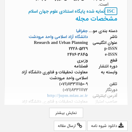
است.
ISC
نمایه شده پایگاه استنادی علوم جهان اسلام
مشخصات مجله
دسته بندی موضوعی
جغرافیا
ناشر
دانشگاه آزاد اسلامی واحد مرودشت
عنوان انگلیسی
Research and Urban Planning
2228-5229
p-ISSN
2476-3845
e-ISSN
قطع
وزیری
دوره انتشار
فصلنامه
وابسته به
معاونت تحقیقات و فناوری دانشگاه آزاد
اسلامی واحد مرودشت
تلفن
83311150-9(071)
دورنگار
83311172(071)
آدرس اینترنتی
http://jupm.miau.ac.ir
صاحب امتیاز
معاونت تحقیقات و فناوری دانشگاه ازاد
اسلامی واحد مرودشت
نمایش بیشتر
مدیر مسئول
دکتر محمدرضا رضایی
سر دبیر
دکتر علی شکور
هیئت تحریریه
دکتر علیرضا استعلاجی؛ محمدرضا رضایی؛
دانلود شیوه نامه
ارسال مقاله
دکتر محمدرضا رضایی؛ دکتر محمدرضا