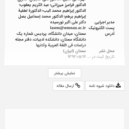
الدكتور فرامرز میرزائی؛ عبد الکریم یعقوب؛
الدكتور إبراهيم محمد البب؛ الدكتورة لطفية
إبراهيم برهم؛ الدكتور محمد إسماعيل بصل
مدیر اجرایی
دکتر علی اکبر نورسیده
پست الکترونیک
lasem@semnan.ac.ir
آدرس
سمنان، میدان دانشگاه، پردیس شماره یک
دانشگاه سمنان، دانشکده ادبیات، دفتر مجله
دراسات فی اللغة العربیة وآدابها
محل نشر
سمنان (ایران)
تاریخ ثبت در پایگاه
1392/05/16
نمایش بیشتر
دانلود شیوه نامه
ارسال مقاله