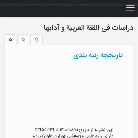
Ski
t
mai
conten
دراسات فی اللغة العربیة و آدابها
تاریخچه رتبه بندی
این نشریه از تاریخ 1390/08/01 تا 1395/12/29
دارای رتبه
علمی-پژوهشی (وزارت علوم)
بوده