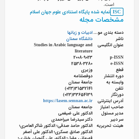
است.
ISC
نمایه شده پایگاه استنادی علوم جهان اسلام
مشخصات مجله
دسته بندی موضوعی
ادبیات و زبانها
ناشر
دانشگاه سمنان
عنوان انگلیسی
Studies in Arabic language and
literature
2008-9023
p-ISSN
2538-3280
e-ISSN
قطع
وزیری
دوره انتشار
دوفصلنامه
وابسته به
جامعة سمنان
تلفن
31532141(023)
دورنگار
33654139(023)
آدرس اینترنتی
https://lasem.semnan.ac.ir
صاحب امتیاز
جامعه سمنان
مدیر مسئول
الدكتور علي ضیغمی
سر دبیر
دکتر سیدرضا میراحمدی
هیئت تحریریه
الدكتور حامد صدقی؛ الدكتور شاكر العامری؛
الدكتور صادق عسکری؛ الدكتور علي أصغر
قهرمانی مقبل؛ الدكتور علي گنجیان خناری؛