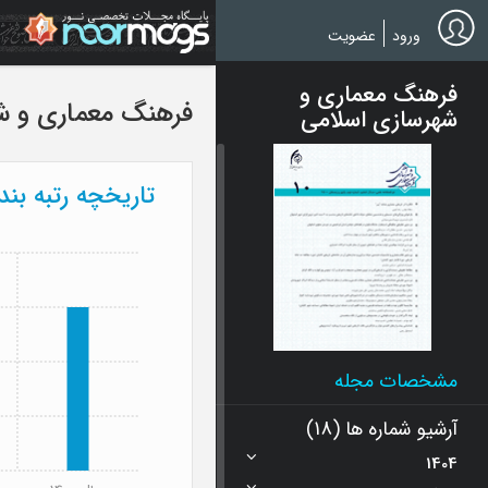
Ski
t
ورود
عضویت
mai
conten
فرهنگ معماری و
فرهنگ معماری و ش
شهرسازی اسلامی
تاریخچه رتبه بن
مشخصات مجله
آرشیو شماره ها (18)
1404