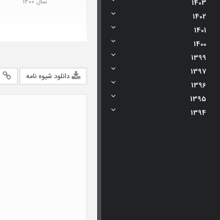
سال 1400
1403
1402
1401
1400
1399
1397
دانلود شیوه نامه
ا
1396
1395
1394