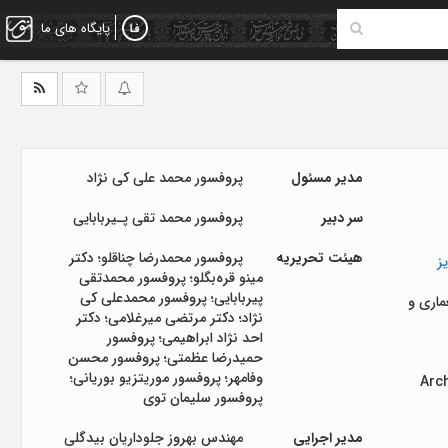
پایگاه های ما
مدیر مسئول
پروفسور محمد علی کی نژاد
سر دبیر
پروفسور محمد تقی پـیربابایی
هیئت تحریریه
پروفسور محمدرضا چناقلو؛ دکتر
ز
مینو قره‌بگلو؛ پروفسور محمدتقی
پیربابایی؛ پروفسور محمدعلی کی
ماری و
نژاد؛ دکتر مرتضی میرغلامی؛ دکتر
احد نژاد ابراهیمی؛ پروفسور
حمیدرضا عظمتی؛ پروفسور محسن
وفامهر؛ پروفسور موریتزیو بوریانی؛
Arc
پروفسور سلیمان توی
مدیر اجرایی
مهندس بهروز جلوداریان بیدگلی