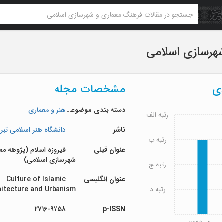
هرسازی اسلامی
دی
مشخصات مجله
دسته بندی موضوعی
هنر و معماری
رتبه الف
ناشر
دانشگاه هنر اسلامی تبری
رتبه ب
عنوان قبلی
فیروزه اسلام (پژوهه مع
شهرسازی اسلامی)
رتبه ج
عنوان انگلیسی
Culture of Islamic
رتبه د
hitecture and Urbanism
2716-9758
p-ISSN