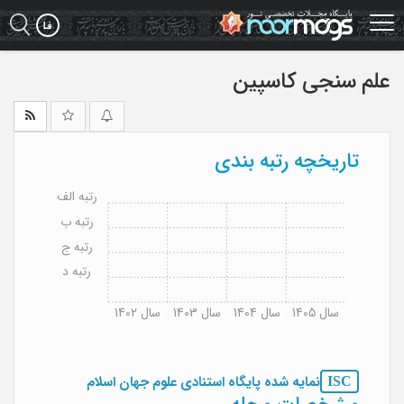
Ski
t
mai
conten
علم سنجی کاسپین
تاریخچه رتبه بندی
رتبه الف
رتبه ب
رتبه ج
رتبه د
سال 1405
سال 1404
سال 1403
سال 1402
ISC
نمایه شده پایگاه استنادی علوم جهان اسلام
مشخصات مجله