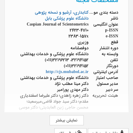
دسته بندی موضوعی
كتابداری، آرشیو و نسخه پژوهی
ناشر
دانشگاه علوم پزشکی بابل
عنوان انگلیسی
Caspian Journal of Scientometrics
2423-4710
p-ISSN
2383-157x
e-ISSN
قطع
وزیری
دوره انتشار
دوفصلنامه
وابسته به
دانشگاه علوم پزشکی و خدمات بهداشتی
تلفن
32194152، 32196213(011)
دورنگار
32194152(011)
آدرس اینترنتی
http://cjs.mubabol.ac.ir
صاحب امتیاز
دانشگاه علوم پزشکی و خدمات بهداشتی
مدیر مسئول
دکتر مینا مطلب نژاد
سر دبیر
دکتر مهدی پورامیر
هیئت تحریریه
دکتر زهره زاهدی؛ دکتر علیرضا اسفندیاری
مقدم؛ دکتر سید جواد قاضی‌میرسعید؛
محسن حاجی زین العابدینی؛ دکتر موسی
یمین فیروز؛ دکتر حسین وکیلی مفرد؛ دکتر
مهدی پورامیر؛ دکتر آرام تیرگر؛ دکتر مصطفی
نمایش بیشتر
جوانیان؛ دکتر محمدعلی جهانی تیجی؛ دکتر
پیام کبیری؛ دکتر علی حبیب زاده بیژنی؛