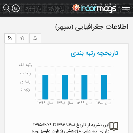
Ski
t
mai
conten
اطلاعات جغرافیایی (سپهر)
تاریخچه رتبه بندی
رتبه الف
رتبه ب
رتبه ج
رتبه د
سال 1400
سال 1399
سال 1398
سال 1396
این نشریه از تاریخ 1393/04/01 تا 1395/12/29
دارای رتبه
علمی-پژوهشی (وزارت علوم)
بوده