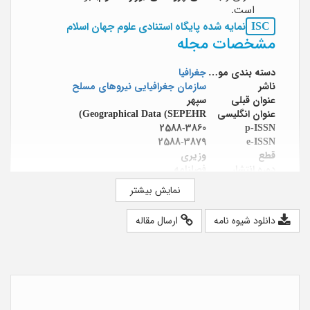
است.
ISC
نمایه شده پایگاه استنادی علوم جهان اسلام
مشخصات مجله
دسته بندی موضوعی
جغرافیا
ناشر
سازمان جغرافیایی نیروهای مسلح
عنوان قبلی
سپهر
عنوان انگلیسی
Geographical Data (SEPEHR)
2588-3860
p-ISSN
2588-3879
e-ISSN
قطع
وزیری
دوره انتشار
فصلنامه
وابسته به
سازمان جغرافیایی نیروهای مسلح
نمایش بیشتر
تلفن
88400111-14(021)
آدرس اینترنتی
https://www.sepehr.org/
دانلود شیوه نامه
ارسال مقاله
صاحب امتیاز
سازمان جغرافیایی نیروهای مسلح
مدیر مسئول
مهدی مدیری
سر دبیر
مهدی مدیری
هیئت تحریریه
علیرضا آزموده اردلان؛ محمد حسین باقری
افشردی؛ محمد رضا ثروتی؛ غلامعلی رشید؛
رحیم سرور؛ مجتبی قدیری معصوم؛ بهمن
کارگر؛ مجتبی یمانی