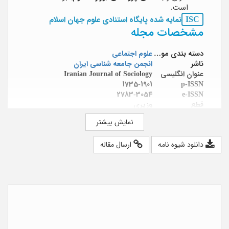
است.
ISC
نمایه شده پایگاه استنادی علوم جهان اسلام
مشخصات مجله
دسته بندی موضوعی
علوم اجتماعی
ناشر
انجمن جامعه شناسی ایران
عنوان انگلیسی
Iranian Journal of Sociology
1735-1901
p-ISSN
2783-3054
e-ISSN
قطع
وزیری
دوره انتشار
فصلنامه
نمایش بیشتر
وابسته به
انجمن جامعه شناسی ایران
تلفن
88602692(021)
دانلود شیوه نامه
ارسال مقاله
دورنگار
88602692(021)
آدرس اینترنتی
http://www.jsi-isa.ir
صاحب امتیاز
انجمن جامعه شناسی ایران
مدیر مسئول
سید حسین سراج زاده
سر دبیر
فرهنگ ارشاد
پست الکترونیک
jsi@isa.org.ir
آدرس
تهران، بزرگراه جلال آل احمد، زیر پل گیشا،
دانشکده علوم اجتماعی دانشگاه تهران،
طبقه اول، دفتر انجمن جامعه‏‌شناسی ایران