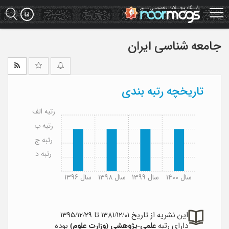
Ski
t
mai
conten
جامعه شناسی ایران
تاریخچه رتبه بندی
رتبه الف
رتبه ب
رتبه ج
رتبه د
سال 1400
سال 1399
سال 1398
سال 1396
این نشریه از تاریخ 1381/12/01 تا 1395/12/29
دارای رتبه
علمی-پژوهشی (وزارت علوم)
بوده