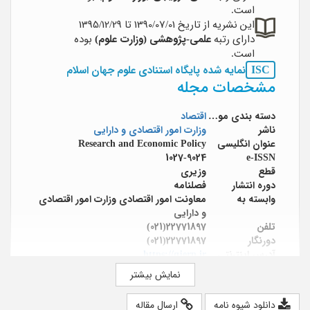
است.
این نشریه از تاریخ 1390/07/01 تا 1395/12/29
دارای رتبه
علمی-پژوهشی (وزارت علوم)
بوده
است.
ISC
نمایه شده پایگاه استنادی علوم جهان اسلام
مشخصات مجله
دسته بندی موضوعی
اقتصاد
ناشر
وزارت امور اقتصادی و دارایی
عنوان انگلیسی
Research and Economic Policy
1027-9024
e-ISSN
قطع
وزیری
دوره انتشار
فصلنامه
وابسته به
معاونت امور اقتصادی وزارت امور اقتصادی
و دارایی
تلفن
22771897(021)
دورنگار
22771897(021)
آدرس اینترنتی
https://qjerp.ir
صاحب امتیاز
معاونت امور اقتصادی- وزارت امور اقتصادی
نمایش بیشتر
و دارایی
مدیر مسئول
دکتر وحید ماجد
دانلود شیوه نامه
ارسال مقاله
سر دبیر
محسن مهرآرا