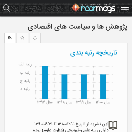
Ski
t
mai
conten
پژوهش ها و سیاست های اقتصادی
تاریخچه رتبه بندی
رتبه الف
رتبه ب
رتبه ج
رتبه د
سال 1400
سال 1399
سال 1398
سال 1396
این نشریه از تاریخ 1380/12/01 تا 1390/06/31
دارای رتبه
علمی-ترویجی (وزارت علوم)
بوده