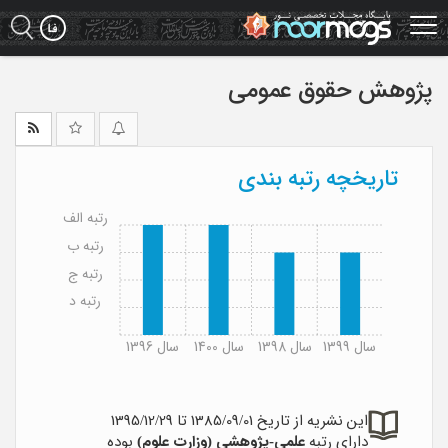
Ski
t
mai
conten
پژوهش حقوق عمومی
تاریخچه رتبه بندی
رتبه الف
رتبه ب
رتبه ج
رتبه د
سال 1399
سال 1398
سال 1400
سال 1396
این نشریه از تاریخ 1385/09/01 تا 1395/12/29
دارای رتبه
علمی-پژوهشی (وزارت علوم)
بوده