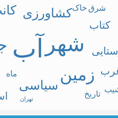
خاک
کان
شرق
کشاورزی
کتاب
شهر
آب
ج
ستایی
زمین
رب
ماه
مشهد - بلوار سجاد - بین چهارراه بهار و گلریز - پلاک 92 - طبقه دوم دفتر فص
سیاسی
یب
تاریخ
اس
تهران