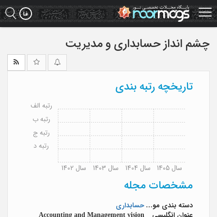
Ski
t
mai
conten
چشم انداز حسابداری و مدیریت
تاریخچه رتبه بندی
رتبه الف
رتبه ب
رتبه ج
رتبه د
سال 1405
سال 1404
سال 1403
سال 1402
مشخصات مجله
دسته بندی موضوعی
حسابداری
عنوان انگلیسی
Accounting and Management vision