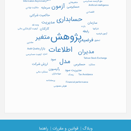
حق الزحمه حسابرسی
Information Asymmetry
متغیرهای
آزمون
Artificial intelligence
حسابرسی
سرمایه
مالکیت نهادی
اقتصادی
حاکمیت شرکتی
حسابداری
مدیریت
سازمان
وجه نقد
بازده
کارکنان
شرکتها
کیفیت گزارشگری مالی
رابطه
پژوهش
آزمون فرضیه
متغیر
فرضیه
تحقیق
مشتری
اطلاعات
بازار
Audit Quality
مدیران
اماره
کیفیت حسابرسی
Tehran Stock Exchange
مدل
سود
ارزش شرکت
حسابرس
عملکرد
رگرسیون
مدیریت سود
عملکرد مالی
سهامداران
ریسک
Tax Avoidance
پرسشنامه
Financial performance
هوش مصنوعی
وبلاگ |
قوانین و مقررات |
راهنما