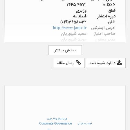
2645-4572
e-ISSN
قطع
وزیری
دوره انتشار
فصلنامه
تلفن
36580032(041)
آدرس اینترنتی
http://www.jamv.ir
صاحب امتیاز
سعید شیپوریان
مدیر مسئول
سعید شیپوریان
هیئت تحریریه
دکتر رسول برادران حسن‌زاده؛ دکتر یونس
نمایش بیشتر
بادآور نهندی؛ دکتر حسین پناهیان؛ دکتر
عسگر پاک مرام؛ دکتر علی ‌اکبر نونهال نهر؛
دکتر مجتبی رمضانی؛ دکتر مهدی زینالی؛
دانلود شیوه نامه
ارسال مقاله
دکتر حیدر محمدزاده سالطه؛ دکتر رسول
عبدی؛ دکتر یعقوب اقدم مزرعه؛ دکتر صابر
جلیلی؛ دکتر نادر نقش بندی؛ دکتر حبیب اله
نخعی؛ دکتر آرش درخشان مهر؛ دکتر مینو
افشانی
پست الکترونیک
jamv.info@gmail.com
آدرس
تبريز، خيابان 7 تير، بالاتر از بيمارستان
شمس، ساختمان طب الكبير، طبقه دوم
محل نشر
تبریز (ایران)
بورس اوراق بهادار تهران
تاریخ ثبت در پایگاه
1399/09/27
Corporate Governance
اجتناب مالیاتی
تأثیر