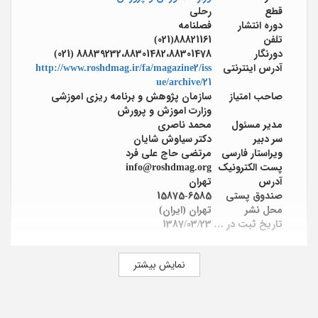
قطع
رحلی
دوره انتشار
فصلنامه
تلفن
88821161(021)
دورنگار
88839232،88301482،88301478 (021)
آدرس اینترنتی
http://www.roshdmag.ir/fa/magazine2/iss
ue/archive/21
صاحب امتیاز
سازمان پژوهش و برنامه ریزی اموزشی
وزارت اموزش و پرورش
مدیر مسئول
محمد ناصری
سر دبیر
دکتر سیاوش شایان
ویراستار فارسی
مرتضی حاج‌ علی ‌فرد
پست الکترونیک
info@roshdmag.org
آدرس
تهران
صندوق پستی
15875-6585
محل نشر
تهران (ایران)
تاریخ ثبت در پایگاه
1387/03/23
نمایش بیشتر