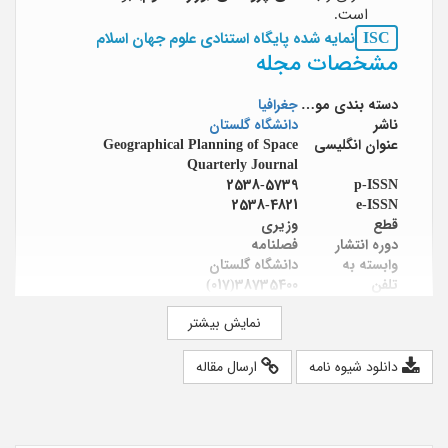
است.
ISC
نمایه شده پایگاه استنادی علوم جهان اسلام
مشخصات مجله
دسته بندی موضوعی
جغرافیا
ناشر
دانشگاه گلستان
عنوان انگلیسی
Geographical Planning of Space
Quarterly Journal
2538-5739
p-ISSN
2538-4821
e-ISSN
قطع
وزیری
دوره انتشار
فصلنامه
وابسته به
دانشگاه گلستان
تلفن
38735400(017)
دورنگار
32303988(017)
نمایش بیشتر
آدرس اینترنتی
http://gps.gu.ac.ir
صاحب امتیاز
دانشگاه گلستان
مدیر مسئول
دکتر خدارحم بزی
دانلود شیوه نامه
ارسال مقاله
سر دبیر
دکتر جعفر میرکتولی
هیئت تحریریه
احمد پور احمد؛ سید حسن مطیعی لنگرودی؛
عباس سعیدی؛ شهرام روستایی؛ مصطفی
رقیمی؛ جعفر میرکتولی؛ علیرضا خواجه