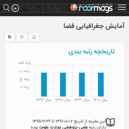
Ski
t
mai
conten
آمایش جغرافیایی فضا
تاریخچه رتبه بندی
رتبه الف
رتبه ب
رتبه ج
رتبه د
سال 1400
سال 1399
سال 1398
سال 1396
این نشریه از تاریخ 1391/08/02 تا 1395/12/29
دارای رتبه
علمی-پژوهشی (وزارت علوم)
بوده