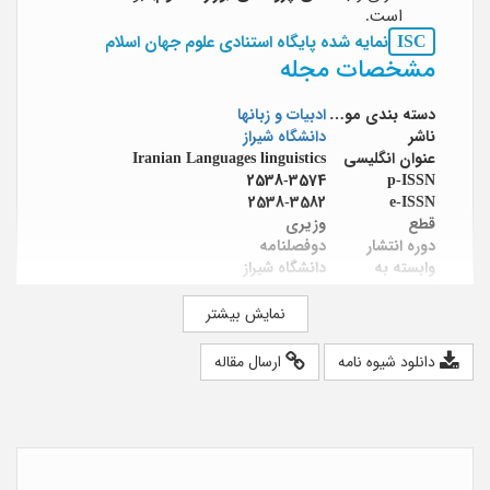
است.
ISC
نمایه شده پایگاه استنادی علوم جهان اسلام
مشخصات مجله
دسته بندی موضوعی
ادبیات و زبانها
ناشر
دانشگاه شیراز
عنوان انگلیسی
Iranian Languages linguistics
2538-3574
p-ISSN
2538-3582
e-ISSN
قطع
وزیری
دوره انتشار
دوفصلنامه
وابسته به
دانشگاه شیراز
آدرس اینترنتی
https://jill.shirazu.ac.ir
صاحب امتیاز
دانشگاه شیراز
نمایش بیشتر
سر دبیر
جلال رحیمیان
هیئت تحریریه
عباس‌علی آهنگر؛ فرخ حاجیانی؛ علیرضا
دانلود شیوه نامه
ارسال مقاله
خرمایی؛ محمود جعفری دهقی؛ مهین ناز
میردهقان؛ محمد راسخ مهند؛ والی رضایی؛
بتول علی‌نژاد؛ مهرداد نغزگوی کهن؛ لطف الله
یارمحمدی؛ مصطفی عاصی
مدیر اجرایی
مریم خاک رنگین
مدیر داخلی
منوچهر کوهستانی