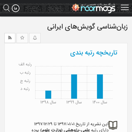
Ski
t
mai
conten
زبان‌شناسی گویش‌های ایرانی
تاریخچه رتبه بندی
رتبه الف
رتبه ب
رتبه ج
رتبه د
سال 1400
سال 1399
سال 1398
این نشریه از تاریخ 1397/01/01 تا 1397/12/29
دارای رتبه
علمی-پژوهشی (وزارت علوم)
بوده