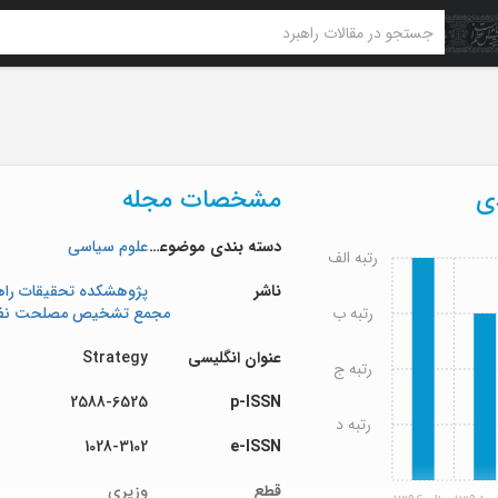
دی
مشخصات مجله
دسته بندی موضوعی
علوم سیاسی
رتبه الف
ناشر
پژوهشکده تحقیقات راه
رتبه ب
مجمع تشخیص مصلحت نظ
عنوان انگلیسی
Strategy
رتبه ج
2588-6525
p-ISSN
رتبه د
1028-3102
e-ISSN
قطع
وزیری