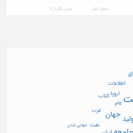
محل نشر
تهران (ایران)
تاریخ ثبت در پایگاه
1387/11/30
نظام
بردی
اق
اطلاعات
اروپا
ت
کتاب
عام
غرب
جهان
لید
نفت
جهانی شدن
امعه
ایران