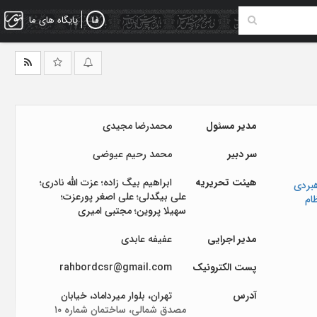
پایگاه های ما
مدیر مسئول
محمدرضا مجیدی
سر دبیر
محمد رحیم عیوضی
هیئت تحریریه
ابراهیم بیگ زاده؛ عزت الله نادری؛
بردی
علی بیگدلی؛ علی اصغر پورعزت؛
ام
سهیلا پروین؛ مجتبی امیری
مدیر اجرایی
عفیفه عابدی
پست الکترونیک
rahbordcsr@gmail.com
آدرس
تهران، بلوار میرداماد، خیابان
مصدق شمالی، ساختمان شماره ۱۰