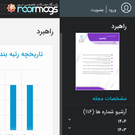
Ski
t
ورود
عضویت
mai
conten
راهبرد
راهبرد
تاریخچه رتبه بن
مشخصات مجله
آرشیو شماره ها (116)
1404
1403