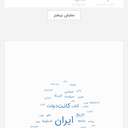
دوره انتشار
فصلنامه
تلفن
2540317(021)
نمایش بیشتر
دورنگار
22687204 (021)
آدرس اینترنتی
www.goftogu.com
صاحب امتیاز
مراد ثقفی
مدیر مسئول
مراد ثقفی
آدرس
تهران، میدان فلسطین، خیابان طالقانی
غربی، خیابان سرپرست شمالی، پلاک 29
صندوق پستی
13145-1488
محل نشر
تهران (ایران)
تاریخ ثبت در پایگاه
1388/05/06
زبان
حزب توده
فرهنگ
آذربایجان
زندگی
مجلس
آمریکا
سیاست
شوروی
اسلامی
زنان
الدیمقراطیة
قدرت
کانت
طرح
دولت
کتاب
الکتاب
الحرب
تاریخ
عام
ایران
جهان
جامعه
الحکومة
روزنامه
تهران
شاه
السیاسة
انقلاب