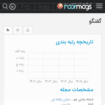
Ski
t
mai
conten
گفتگو
تاریخچه رتبه بندی
رتبه الف
رتبه ب
رتبه ج
رتبه د
سال 1405
سال 1404
سال 1403
سال 1402
مشخصات مجله
دسته بندی موضوعی
میان رشته ای
قطع
وزیری