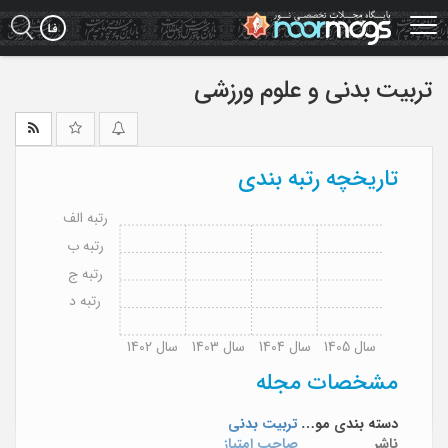
Ski
t
mai
conten
تربیت بدنی و علوم ورزشی
تاریخچه رتبه بندی
رتبه الف
رتبه ب
رتبه ج
رتبه د
سال 1405
سال 1404
سال 1403
سال 1402
مشخصات مجله
دسته بندی موضوعی
تربیت بدنی
ناشر
صاحب امتیاز