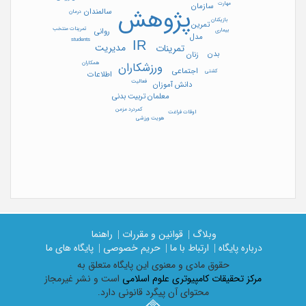
مهارت
سازمان
پژوهش
سالمندان
درمان
بازیکنان
تمرین
تمرینات منتخب
روانی
بیماری
مدل
students
IR
مدیریت
تمرینات
بدن
زنان
همکاران
ورزشکاران
اجتماعی
کشتی
اطلاعات
فعالیت
دانش آموزان
معلمان تربیت بدنی
کمردرد مزمن
اوقات فراغت
هویت ورزشی
وبلاگ |
قوانین و مقررات |
راهنما
درباره پایگاه |
ارتباط با ما |
حریم خصوصی |
پایگاه های ما
حقوق مادی و معنوی اين پايگاه متعلق به
مرکز تحقیقات کامپیوتری علوم اسلامی
است و نشر غیرمجاز
محتوای آن پیگرد قانونی دارد.