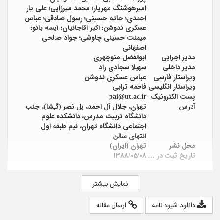
امیرهوشنگ مهریار؛ محمد میرزایی؛ علی یار
احمدی؛ حاتم حسینی؛ رسول صادقی؛ عباس
عسکری ندوشن؛ اکبر آقاجانیان؛ آیسه بانو؛
میمنت حسینی چاوشی؛ جواد صالحی
اصفهانی
مدیر اجرایی
ابوالفضل منوچهری
مدیر داخلی
سهیلا سجادی راد
ویراستار فارسی
عباس عسکری ندوشن
ویراستار انگلیسی
فاطمه ترابی
پست الکترونیک
pai@ut.ac.ir
آدرس
تهران، جلال آل احمد، پل نصر (گیشا)، جنب
دانشگاه تربیت مدرس، دانشکده علوم
اجتماعی دانشگاه تهران، نیم طبقه اول
انتهای سالن
محل نشر
تهران (ایران)
تاریخ ثبت در پایگاه
1388/05/08
نمایش بیشتر
دانلود شیوه نامه
ارسال مقاله