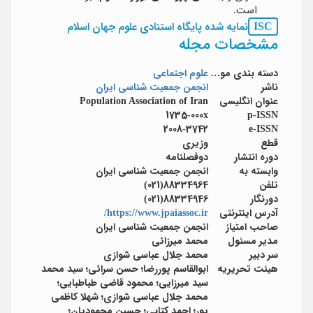
است.
ISC
نمایه شده پایگاه استنادی علوم جهان اسلام
مشخصات مجله
دسته بندی موضوعی
علوم اجتماعی
ناشر
انجمن جمعیت شناسی ایران
عنوان انگلیسی
Population Association of Iran
1735-000x
p-ISSN
2008-3742
e-ISSN
قطع
وزیری
دوره انتشار
دوفصلنامه
وابسته به
انجمن جمعیت شناسی ایران
تلفن
88334964(021)
دورنگار
88334946(021)
آدرس اینترنتی
https://www.jpaiassoc.ir/
صاحب امتیاز
انجمن جمعیت شناسی ایران
مدیر مسئول
محمد میرزائی
سر دبیر
محمد جلال عباسی شوازی
هیئت تحریریه
ابوالقاسم پوررضا؛ حسن سرائی؛ سید محمد
سید میرزایی؛ محمود قاضی طباطبایی؛
محمد جلال عباسی شوازی؛ شهلا کاظمی
پور؛ احمد کتابی؛ حسین محمودیان؛