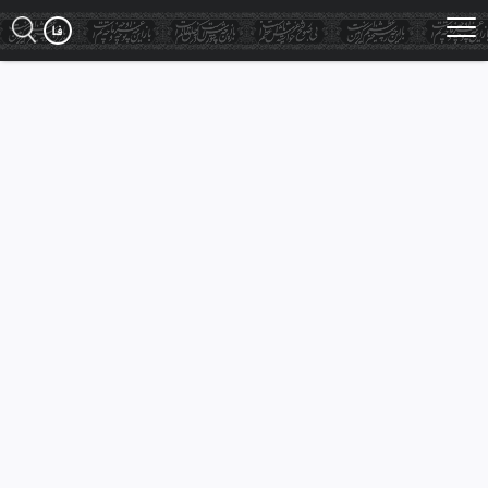
Ski
t
mai
conten