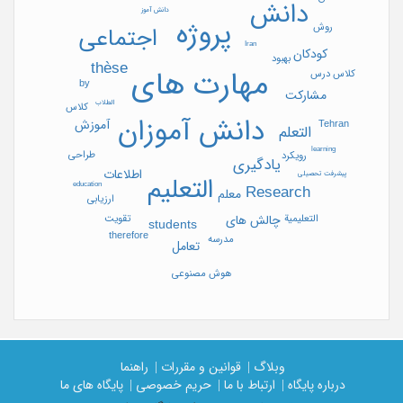
دانش
دانش آموز
پروژه
روش
اجتماعی
Iran
کودکان
بهبود
thèse
مهارت های
کلاس درس
by
مشارکت
الطلاب
کلاس
دانش آموزان
آموزش
Tehran
التعلم
learning
طراحی
رویکرد
یادگیری
اطلاعات
پیشرفت تحصیلی
التعلیم
education
Research
معلم
ارزیابی
تقویت
التعلیمیة
چالش های
students
therefore
مدرسه
تعامل
هوش مصنوعی
وبلاگ |
قوانین و مقررات |
راهنما
درباره پایگاه |
ارتباط با ما |
حریم خصوصی |
پایگاه های ما