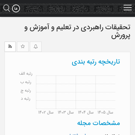
Ski
t
mai
conten
تحقیقات راهبردی در تعلیم و آموزش و
پرورش
تاریخچه رتبه بندی
رتبه الف
رتبه ب
رتبه ج
رتبه د
سال 1405
سال 1404
سال 1403
سال 1402
مشخصات مجله