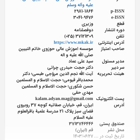
علیه وآله وسلم
2981-1864
p-ISSN
3041-9476
e-ISSN
قطع
وزیری
دوره انتشار
دوفصلنامه
تلفن
37121309 (025)
آدرس اینترنتی
https://www.mkak.ir
صاحب امتیاز
موسسه اموزش عالی حوزوی خاتم النبیین
صلی الله علیه و اله
مدیر مسئول
سيد علی عماد
سر دبیر
دکتر حجت حیدری چراتی
هیئت تحریریه
آیت الله نجم الدین مروّجی طبسی؛ دکتر
محمدباقر قیومی؛ حجت الاسلام و المسلمین
حسن شکوری؛ حجت الاسلام و المسلمین
مهدی حقی
پست الکترونیک
kalam.adyan.mag@gmail.com
آدرس
ایران، قم، خیابان صفائیه کوچه 37 روبروی
فضای سبز پلاک 21 مدرسۀ علمیۀ باقرالعلوم
علیه السلام
صندوق پستی
3713746446
محل نشر
قم (ایران)
تاریخ ثبت در پایگاه
1403/06/27