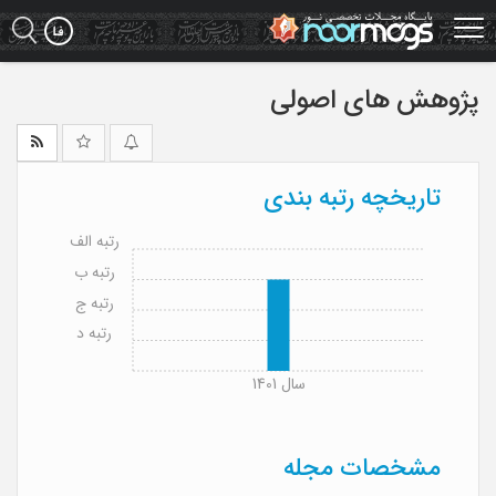
Ski
t
mai
conten
پژوهش های اصولی
تاریخچه رتبه بندی
رتبه الف
رتبه ب
رتبه ج
رتبه د
سال 1401
مشخصات مجله