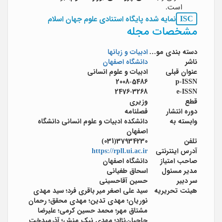
است.
ISC
نمایه شده پایگاه استنادی علوم جهان اسلام
مشخصات مجله
دسته بندی موضوعی
ادبیات و زبانها
ناشر
دانشگاه اصفهان
عنوان قبلی
ادبیات و علوم انسانی
2008-5486
p-ISSN
2476-3268
e-ISSN
قطع
وزیری
دوره انتشار
فصلنامه
وابسته به
دانشکده ادبیات و علوم انسانی دانشگاه
اصفهان
تلفن
37934230(031)
آدرس اینترنتی
https://rpll.ui.ac.ir
صاحب امتیاز
دانشگاه اصفهان
مدیر مسئول
اسحاق طغیانی
سر دبیر
حسین آقاحسینی
هیئت تحریریه
سید علی اصغر میر باقری فرد؛ سید مهدی
نوریان؛ مهدی تدین؛ مهدی محقق؛ رحمان
مشتاق مهر؛ محمد حسین کرمی؛ علیرضا
حاجیان‌نژاد؛ مهدی نیک منش؛ آذرمیدخت