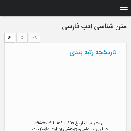
Ski
t
mai
conten
متن شناسی ادب فارسی
تاریخچه رتبه بندی
این نشریه از تاریخ 1390/06/21 تا 1395/12/29
دارای رتبه
علمی-پژوهشی (وزارت علوم)
بوده