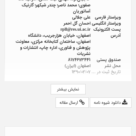
صفوی؛ محمد ناصر؛ چندر شیکهر؛ گارنیک
آساتوریان
ویراستار فارسی
علی جلالی
ویراستار انگلیسی
احسان گل احمر
پست الکترونیک
rpll@res.ui.ac.ir
آدرس
اصفهان، خیابان هزارجریب، دانشگاه
اصفهان، ساختمان کتابخانه مرکزی، معاونت
پژوهش و فناوری، اداره چاپ، انتشارات و
نشریات
صندوق پستی
8174673441
محل نشر
اصفهان (ایران)
تاریخ ثبت در پایگاه
1390/02/07
نمایش بیشتر
دانلود شیوه نامه
ارسال مقاله