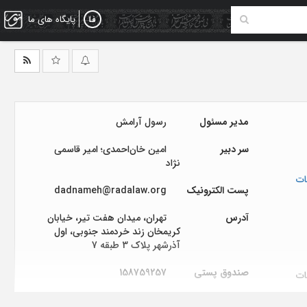
پایگاه های ما
مدیر مسئول
رسول آرامش
سر دبیر
امین خان‌احمدی؛ امیر قاسمی
نژاد
ات
پست الکترونیک
dadnameh@radalaw.org
آدرس
تهران، میدان هفت تیر، خیابان
کریمخان زند خردمند جنوبی، اول
آذرشهر پلاک 3 طبقه 7
صندوق پستی
158759257
ات
محل نشر
تهران (ایران)