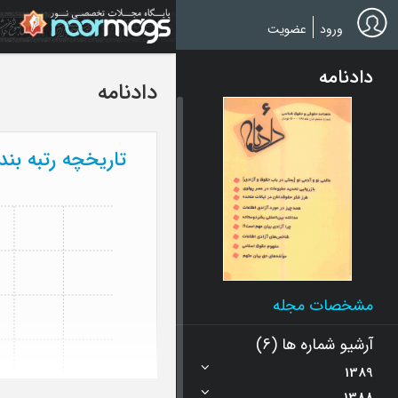
Ski
t
ورود
عضویت
mai
conten
دادنامه
دادنامه
تاریخچه رتبه بن
مشخصات مجله
آرشیو شماره ها (6)
1389