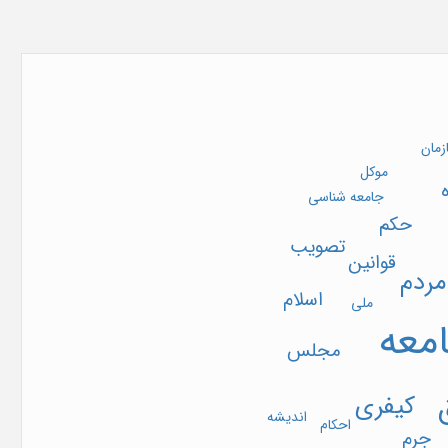
تاریخ ثبت در پایگاه
1390/04/14
وضعیت انتشار
توقف انتشار
ات
زمان
موکل
جامعه شناسی
حکم
تصویب
قوانین
مردم
اسلام
ملی
معه
مجلس
کیفری
اندیشه
احکام
جرم