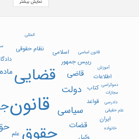
140
سال 1402
نمایش بیشتر
تلفن
88345750(021)
دورنگار
88345750(021)
صاحب امتیاز
موسسه مطالعات و خدم
المللی
حقوقی رهنمای داد اندیش
سا
نظام حقوقی
اسلامی
قانون اساسی
دادگاه
رییس جمهور
قضایی
آموزش
ماده
قاضی
اطلاعات
دموکراسی
دولت
کتاب
مجازات
قانون
جا
قواعد
دادرسی
سیاسی
علم حقیقی
ایران
قضات
حق
حقوق
خانواده
علم
وکیل