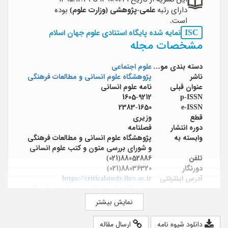
دارای رتبه
علمی-پژوهشی (وزارت علوم)
بوده
است.
ISC
نمایه شده پایگاه استنادی علوم جهان اسلام
مشخصات مجله
دسته بندی موضوعی
علوم اجتماعی
ناشر
پژوهشگاه علوم انسانی و مطالعات فرهنگی
عنوان قبلی
نامه علوم انسانی
1605-9212
p-ISSN
2383-1650
e-ISSN
قطع
وزیری
دوره انتشار
فصلنامه
وابسته به
پژوهشگاه علوم انسانی و مطالعات فرهنگی
و شورای بررسی متون و کتب علوم انسانی
تلفن
88052886(021)
دورنگار
88036320(021)
آدرس اینترنتی
https://criticalstudy.ihcs.ac.ir
صاحب امتیاز
پژوهشگاه علوم انسانی و مطالعات فرهنگی
و شورای بررسی متون و کتب علوم انسانی
نمایش بیشتر
مدیر مسئول
محمد حسن نیلی
سر دبیر
موسی نجفی
دانلود شیوه نامه
ارسال مقاله