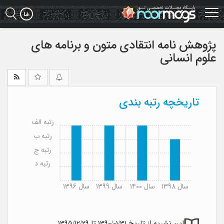
Ski
t
mai
conten
پژوهش نامه انتقادی متون و برنامه های
علوم انسانی
تاریخچه رتبه بندی
رتبه الف
رتبه ب
رتبه ج
رتبه د
سال 1398
سال 1400
سال 1399
سال 1396
این نشریه از تاریخ 1390/01/31 تا 1395/12/29