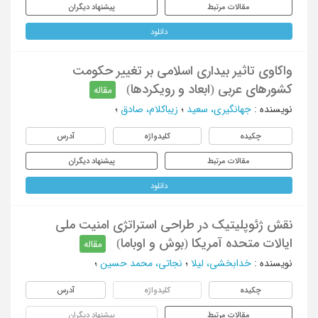
مقالات مرتبط
پیشنهاد دیگران
دانلود
واکاوی تاثیر بیداری اسلامی بر تغییر حکومت
کشورهای عربی (ابعاد و رویکردها)
مقاله
نویسنده
:
جهانگیری، سعید
؛
زیباکلام، صادق
؛
چکیده
کلیدواژه
آدرس
مقالات مرتبط
پیشنهاد دیگران
دانلود
نقش ژئوپلیتیک در طراحی استراتژی امنیت ملی
ایالات متحده آمریکا (بوش و اوباما)
مقاله
نویسنده
:
خدابخشی، لیلا
؛
نجاتی، محمد حسین
؛
چکیده
کلیدواژه
آدرس
مقالات مرتبط
پیشنهاد دیگران