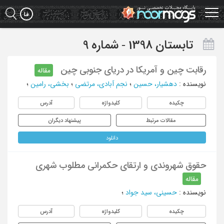
Ski
t
mai
conten
تابستان 1398 - شماره 9
رقابت چین و آمریکا در دریای جنوبی چین
مقاله
نویسنده
:
دهشیار، حسین
؛
نجم آبادی، مرتضی
؛
بخشی، رامین
؛
چکیده
کلیدواژه
آدرس
مقالات مرتبط
پیشنهاد دیگران
دانلود
حقوق شهروندی و ارتقای حکمرانی مطلوب شهری
مقاله
نویسنده
:
حسینی، سید جواد
؛
چکیده
کلیدواژه
آدرس