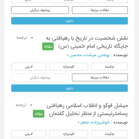
مقالات مرتبط
پیشنهاد دیگران
دانلود
نقش شخصیت در تاریخ با رهیافتی به
ترجمه
جایگاه تاریخی امام خمینی (س)
مقاله
نویسنده
:
بهشتی سرشت، محسن
؛
چکیده
کلیدواژه
آدرس
مقالات مرتبط
پیشنهاد دیگران
دانلود
میشل فوکو و انقلاب اسلامی رهیافتی
ترجمه
پسامدرنیستی از منظر تحلیل گفتمان
مقاله
نویسنده
:
خوشروزاده، جعفر
؛
چکیده
کلیدواژه
آدرس