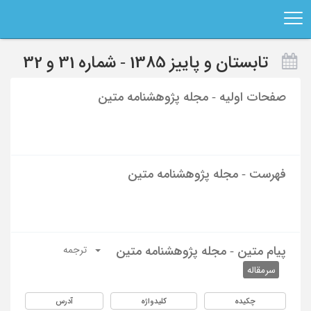
Ski
t
mai
conten
تابستان و پاییز 1385 - شماره 31 و 32
صفحات اولیه - مجله پژوهشنامه متین
فهرست - مجله پژوهشنامه متین
پیام متین - مجله پژوهشنامه متین
ترجمه
سرمقاله
چکیده
کلیدواژه
آدرس