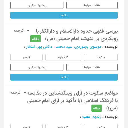
مقالات مرتبط
پیشنهاد دیگران
دانلود
بررسی فقهی حدود دارالاسلام و دارالکفر با
ترجمه
رویکردی بر اندیشه امام خمینی (س)
مقاله
نویسنده
:
موسوی بجنوردی، سید محمد
؛
دانش پور، افتخار
؛
چکیده
کلیدواژه
آدرس
مقالات مرتبط
پیشنهاد دیگران
دانلود
مواضع سکوت در آرای ویتگنشتاین در مقایسه
ترجمه
با فرهنگ اسلامی (با تأکید بر آرای امام خمینی
(س))
مقاله
نویسنده
:
زندیه، عطیه
؛
چکیده
کلیدواژه
آدرس