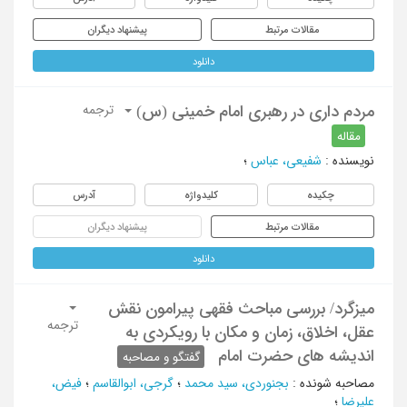
مقالات مرتبط
پیشنهاد دیگران
دانلود
مردم داری در رهبری امام خمینی (س)
ترجمه
مقاله
نویسنده
:
شفیعی، عباس
؛
چکیده
کلیدواژه
آدرس
مقالات مرتبط
پیشنهاد دیگران
دانلود
میزگرد/ بررسی مباحث فقهی پیرامون نقش
ترجمه
عقل، اخلاق، زمان و مکان با رویکردی به
اندیشه های حضرت امام
گفتگو و مصاحبه
مصاحبه شونده
:
بجنوردی، سید محمد
؛
گرجی، ابوالقاسم
؛
فیض،
علیرضا
؛