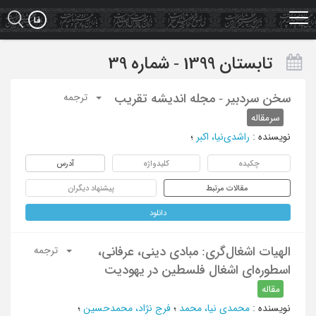
Ski
t
mai
conten
تابستان 1399 - شماره 39
سخن سردبیر - مجله اندیشه تقریب
ترجمه
سرمقاله
نویسنده
:
راشدی‌نیا، اکبر
؛
چکیده
کلیدواژه
آدرس
مقالات مرتبط
پیشنهاد دیگران
دانلود
الهیات اشغال‌گری: مبادی دینی، عرفانی،
ترجمه
اسطوره‌ای اشغال فلسطین در یهودیت
مقاله
نویسنده
:
محمدی نیا، محمد
؛
فرج نژاد، محمدحسین
؛