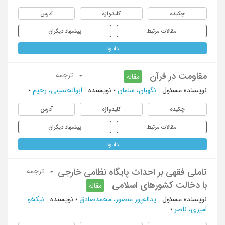
چکیده
کلیدواژه
آدرس
مقالات مرتبط
پیشنهاد دیگران
دانلود
مقاومت در قرآن
ترجمه
مقاله
نویسنده مسئول
:
نگهبان، سلمان
؛
نویسنده
:
ابوالحسینی، رحیم
؛
چکیده
کلیدواژه
آدرس
مقالات مرتبط
پیشنهاد دیگران
دانلود
تاملی فقهی بر احداث پایگاه‌ نظامی خارجی
ترجمه
با دخالت کشورهای اسلامی
مقاله
نویسنده مسئول
:
یداله‌پور منصور، محمدصادق
؛
نویسنده
:
نیکخو
امیری، ناصر
؛