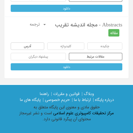
دانلود
Abstracts - مجله اندیشه تقریب
ترجمه
مقاله
چکیده
کلیدواژه
آدرس
مقالات مرتبط
پیشنهاد دیگران
دانلود
وبلاگ |
قوانین و مقررات |
راهنما
درباره پایگاه |
ارتباط با ما |
حریم خصوصی |
پایگاه های ما
حقوق مادی و معنوی اين پايگاه متعلق به
مرکز تحقیقات کامپیوتری علوم اسلامی
است و نشر غیرمجاز
محتوای آن پیگرد قانونی دارد.