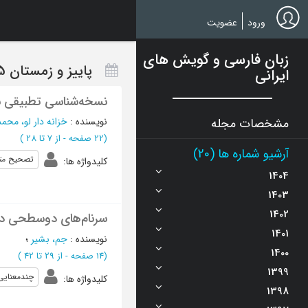
Ski
t
ورود
عضویت
mai
conten
زبان فارسی و گویش های
پاییز و زمستان 1395 - شماره 2
ایرانی
نسخه‌شناسی تطبیقی نف
مشخصات مجله
نویسنده
:
خزانه دار لو، محم
(‎22 صفحه -
از 7 تا 28
)
آرشیو شماره ها (20)
تصحیح مت
کلیدواژه ها
:
1404
1403
1402
سرنام‌های دوسطحی در 
1401
نویسنده
:
جم، بشیر
؛
1400
(‎14 صفحه -
از 29 تا 42
)
1399
چندمعنایی
کلیدواژه ها
:
1398