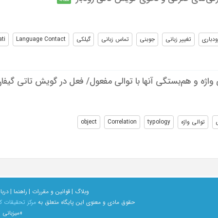
ودباری
تغییر زبانی
جوبنی
تماس زبانی
گیلکی
Language Contact
ti
 واژه‌ و هم‌بستگی آنها با توالی مفعول/ فعل در گویش تاتی گیفان
توالی واژه
typology
Correlation
object
وبلاگ |
قوانین و مقررات |
راهنما |
دربار
حقوق مادی و معنوی اين پايگاه متعلق به
مرکز تحقیقات ک
«میزبانی