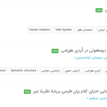
ی
مقاله
ایرانی
ساختمان فعل
Verb System
Iranian Dialects
دومفعولی در کُردی هورامی
مقاله
می دوستان، غلامحسین
؛
ی
کردی هورامی
آرایش نحوی
بازنمایی معنایی
Syntactic structure
ture
یی اجزای کلام زبان فارسی برپایۀ نظریۀ لیبر
مقاله
رادی، ابراهیم
؛