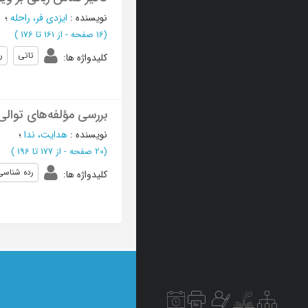
نویسنده
:
ایزدی فر، راحله
؛
(‎16 صفحه -
از 161 تا 176
)
تاتی
ر
کلیدواژه ها
:
بررسی مؤلفه‌های توالی
نویسنده
:
هدایت، ندا
؛
(‎20 صفحه -
از 177 تا 196
)
رده شناسی
کلیدواژه ها
: