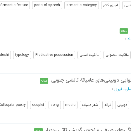
ایی
اجزای کلام
semantic category
parts of speech
Semantic feature
مقاله
د
؛
مالکیت محمولی
مالکیت اسمی
Predicative possession
typology
leshi
وایی دوبیتی‌های عامیانة تالشی جنوبی
مقاله
لی، فیروز
؛
دوبیتی
ترانه
شعر عامیانه
music
song
couplet
Colloquial poetry
یژگی‌های صرفی و نحوی گویش تاتی رودبار
مقاله