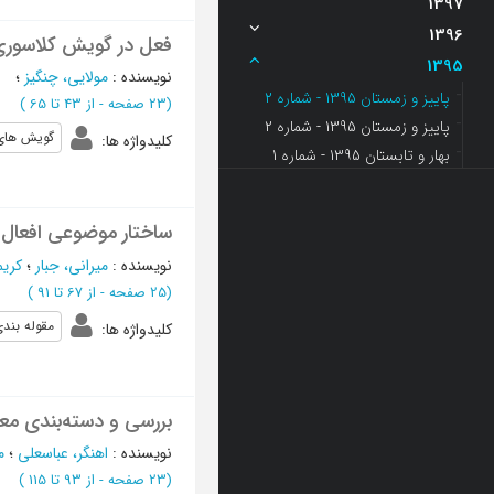
1397
1396
فعل در گویش کلاسور
1395
نویسنده
:
مولایی، چنگیز
؛
پاییز و زمستان 1395 - شماره 2
(‎23 صفحه -
از 43 تا 65
)
پاییز و زمستان 1395 - شماره 2
گویش های 
کلیدواژه ها
:
بهار و تابستان 1395 - شماره 1
ساختار موضوعی افعال 
نویسنده
:
میرانی، جبار
؛
کری
(‎25 صفحه -
از 67 تا 91
)
مقوله بند
کلیدواژه ها
:
بررسی و دسته‌بندی معنا
نویسنده
:
اهنگر، عباسعلی
؛
م
(‎23 صفحه -
از 93 تا 115
)