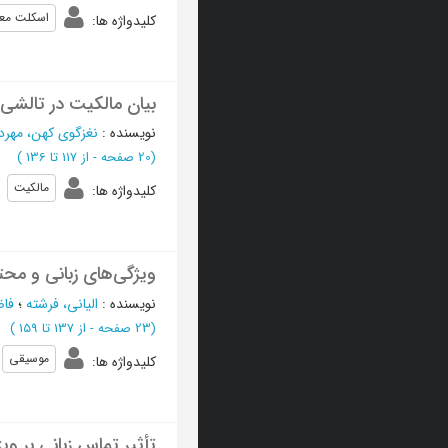
اسکلت معن
کلیدواژه ها
:
بیان مالکیت در تالشی
نویسنده
:
نغزگوی کهن، مهردا
(‎20 صفحه -
از 117 تا 136
)
مالکیت
کلیدواژه ها
:
ویژگی‌های زبانی و محت
نویسنده
:
الیانی، فرشته
؛
فاض
(‎23 صفحه -
از 137 تا 159
)
موسیقی
کلیدواژه ها
:
تأثیر تماس زبانی بر و